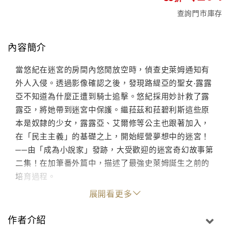
查詢門市庫存
內容簡介
當悠紀在迷宮的房間內悠閒放空時，偵查史萊姆通知有
外人入侵。透過影像確認之後，發現路緹亞的聖女‧露露
亞不知道為什麼正遭到騎士追擊。悠紀採用妙計救了露
露亞，將她帶到迷宮中保護。繼菈茲和菈碧利斯這些原
本是奴隸的少女，露露亞、艾爾修等公主也跟著加入，
在「民主主義」的基礎之上，開始經營夢想中的迷宮！
──由「成為小說家」發跡，大受歡迎的迷宮奇幻故事第
二集！在加筆番外篇中，描述了最強史萊姆誕生之前的
培育過程。
展開看更多
作者介紹