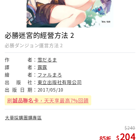
必勝迷宮的經營方法 2
必勝ダンジョン運営方法 2
作
者：
雪だるま
譯
者：
露露
繪
者：
ファルまろ
出
版
社：
東立出版社有限公司
出
版
日
期：
2017/05/10
刷
誠品聯名卡
，天天享最高7%回饋
大量採購團購專區
240
204
85