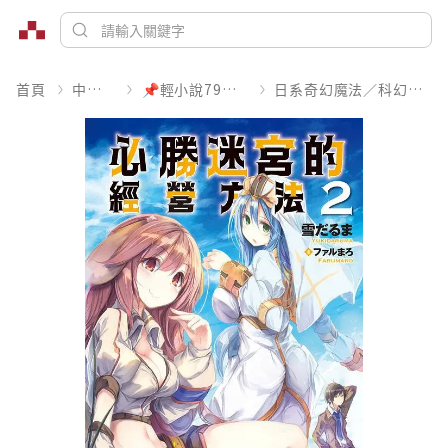
首頁
中文書
📌輕小說79折起
日系奇幻魔法／科幻冒險