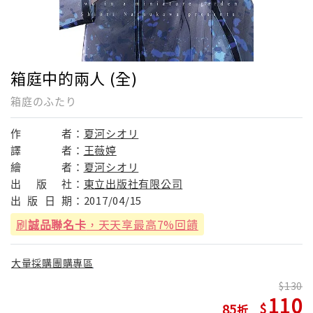
箱庭中的兩人 (全)
箱庭のふたり
作
者：
夏河シオリ
譯
者：
王薇婷
繪
者：
夏河シオリ
出
版
社：
東立出版社有限公司
出
版
日
期：
2017/04/15
刷
誠品聯名卡
，天天享最高7%回饋
大量採購團購專區
130
110
85