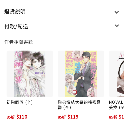
退貨說明
付款/配送
作者相關書籍
初戀同盟 (全)
戀弟情結大哥的祕密憂
NOVALI
鬱 (全)
美拉 (全)
$110
$119
$11
85折
85折
85折