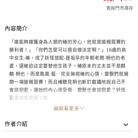
查詢門市庫存
內容簡介
「誰能夠擄獲身為人類的椿的芳心，他就是搶親競賽的
勝利者！」「你們怎麼可以擅自做決定啊！」16歲的高
中女生‧椿，成了妖怪旅館‧逢坂亭的年輕老闆‧桐也的老
婆，還被迫註定要替他生孩子。椿原本的丈夫並不是麒
麟‧桐也，而是鳳凰‧藍…完全無視椿的心情，靈獸們就展
開一場搶親競賽！而且椿聽見桐也斬釘截鐵地說自己不
會談戀愛，讓她的內心很受傷…靈獸也會談戀愛？妖怪
娶妻搞笑劇第２集
展開看更多
作者介紹