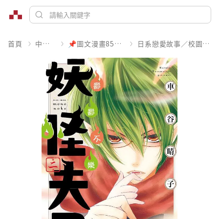
首頁
中文書
📌圖文漫畫85折起
日系戀愛故事／校園青春