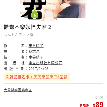
鬱鬱不樂妖怪夫君 2
もんもんモノノ怪
作
者：
車谷晴子
譯
者：
林志昌
繪
者：
車谷晴子
出
版
社：
東立出版社有限公司
出
版
日
期：
2017/04/08
刷
誠品聯名卡
，天天享最高7%回饋
大量採購團購專區
105
89
85