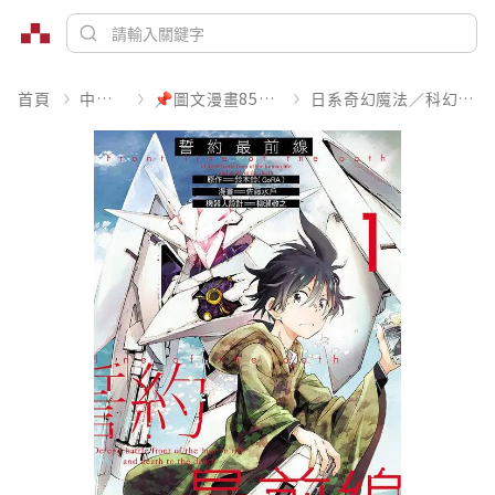
首頁
中文書
📌圖文漫畫85折起
日系奇幻魔法／科幻冒險