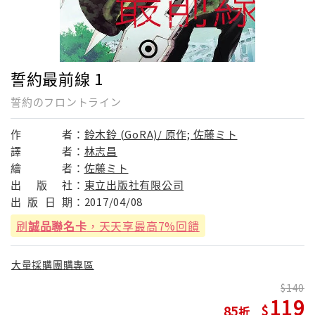
誓約最前線 1
誓約のフロントライン
作
者：
鈴木鈴 (GoRA)/ 原作; 佐藤ミト
譯
者：
林志昌
繪
者：
佐藤ミト
出
版
社：
東立出版社有限公司
出
版
日
期：
2017/04/08
刷
誠品聯名卡
，天天享最高7%回饋
大量採購團購專區
140
119
85