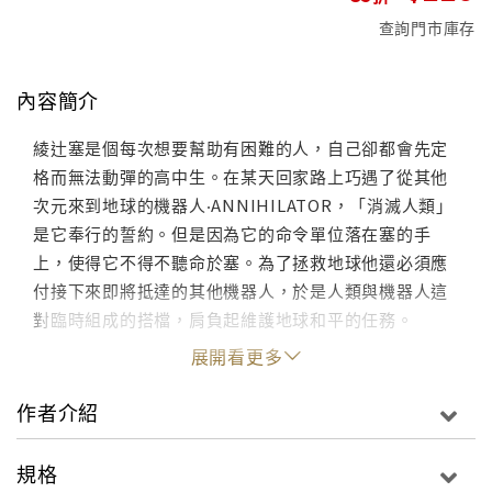
查詢門市庫存
內容簡介
綾辻塞是個每次想要幫助有困難的人，自己卻都會先定
格而無法動彈的高中生。在某天回家路上巧遇了從其他
次元來到地球的機器人‧ANNIHILATOR，「消滅人類」
是它奉行的誓約。但是因為它的命令單位落在塞的手
上，使得它不得不聽命於塞。為了拯救地球他還必須應
付接下來即將抵達的其他機器人，於是人類與機器人這
對臨時組成的搭檔，肩負起維護地球和平的任務。
展開看更多
作者介紹
規格