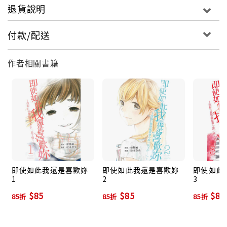
退貨說明
付款/配送
作者相關書籍
即使如此我還是喜歡妳
即使如此我還是喜歡妳
即使如此
1
2
3
$85
$85
$85
85折
85折
85折