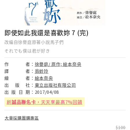
即使如此我還是喜歡妳 7 (完)
改編自徐譽庭原著小說馬子們
それでも僕は君が好き
作
者：
徐譽庭/ 原作; 絵本奈央
譯
者：
翁蛉玲
繪
者：
絵本奈央
出
版
社：
東立出版社有限公司
出
版
日
期：
2017/04/08
刷
誠品聯名卡
，天天享最高7%回饋
大量採購團購專區
100