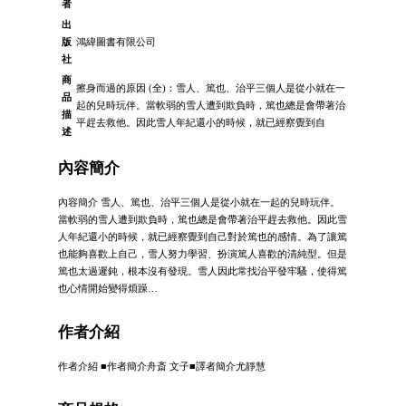
者
出
版
鴻緯圖書有限公司
社
商
擦身而過的原因 (全)：雪人、篤也、治平三個人是從小就在一
品
起的兒時玩伴。當軟弱的雪人遭到欺負時，篤也總是會帶著治
描
平趕去救他。因此雪人年紀還小的時候，就已經察覺到自
述
內容簡介
內容簡介 雪人、篤也、治平三個人是從小就在一起的兒時玩伴。
當軟弱的雪人遭到欺負時，篤也總是會帶著治平趕去救他。因此雪
人年紀還小的時候，就已經察覺到自己對於篤也的感情。為了讓篤
也能夠喜歡上自己，雪人努力學習、扮演篤人喜歡的清純型。但是
篤也太過遲鈍，根本沒有發現。雪人因此常找治平發牢騷，使得篤
也心情開始變得煩躁…
作者介紹
作者介紹 ■作者簡介舟斎 文子■譯者簡介尤靜慧