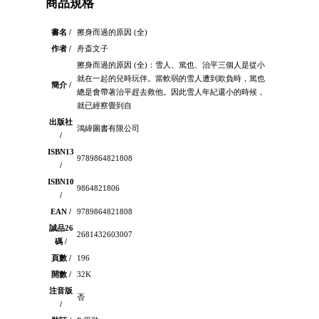
商品規格
書名 /
擦身而過的原因 (全)
作者 /
舟斎文子
擦身而過的原因 (全)：雪人、篤也、治平三個人是從小
就在一起的兒時玩伴。當軟弱的雪人遭到欺負時，篤也
簡介 /
總是會帶著治平趕去救他。因此雪人年紀還小的時候，
就已經察覺到自
出版社
鴻緯圖書有限公司
/
ISBN13
9789864821808
/
ISBN10
9864821806
/
EAN /
9789864821808
誠品26
2681432603007
碼 /
頁數 /
196
開數 /
32K
注音版
否
/