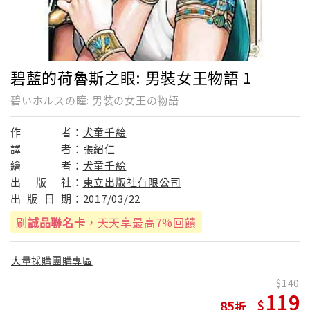
碧藍的荷魯斯之眼: 男裝女王物語 1
碧いホルスの瞳: 男装の女王の物語
作
者：
犬童千絵
譯
者：
張紹仁
繪
者：
犬童千絵
出
版
社：
東立出版社有限公司
出
版
日
期：
2017/03/22
刷
誠品聯名卡
，天天享最高7%回饋
大量採購團購專區
140
119
85