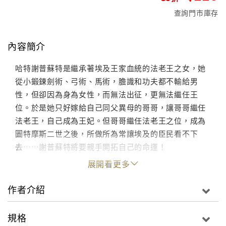
查詢門市庫存
內容簡介
哈特謝普蘇特是繼承著埃及王家血統的法老王之女，她
從小鍛鍊劍術、弓術、馬術，膽識和功夫都不輸給男
性，但卻因為身為女性，而無法出征，更無法繼任王
位。於是她只好嫁給自己同父異母的哥哥，讓哥哥繼任
法老王，自己成為王妃。但哥哥繼任法老王之位，成為
圖特摩斯二世之後，所做所為常讓埃及的臣民看不下
去……謝普蘇特將要親手開拓自己的命運！
展開看更多
作者介紹
規格