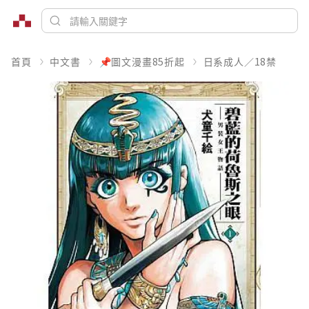
首頁
中文書
📌圖文漫畫85折起
日系成人／18禁