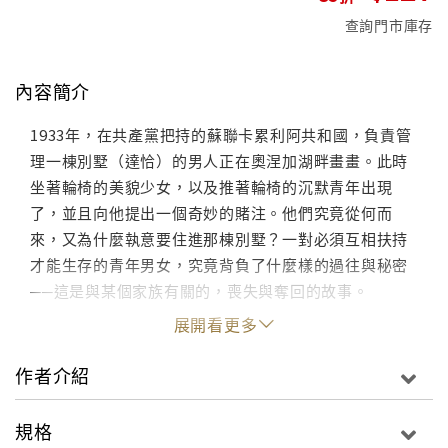
查詢門市庫存
內容簡介
1933年，在共產黨把持的蘇聯卡累利阿共和國，負責管
理一棟別墅（達恰）的男人正在奧涅加湖畔畫畫。此時
坐著輪椅的美貌少女，以及推著輪椅的沉默青年出現
了，並且向他提出一個奇妙的賭注。他們究竟從何而
來，又為什麼執意要住進那棟別墅？一對必須互相扶持
才能生存的青年男女，究竟背負了什麼樣的過往與秘密
──這是與某個家族有關的，喪失與奪回的故事。
展開看更多
作者介紹
規格