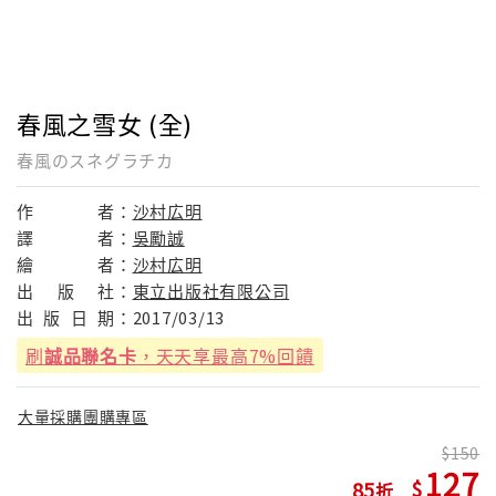
春風之雪女 (全)
春風のスネグラチカ
作
者：
沙村広明
譯
者：
吳勵誠
繪
者：
沙村広明
出
版
社：
東立出版社有限公司
出
版
日
期：
2017/03/13
刷
誠品聯名卡
，天天享最高7%回饋
大量採購團購專區
150
127
85