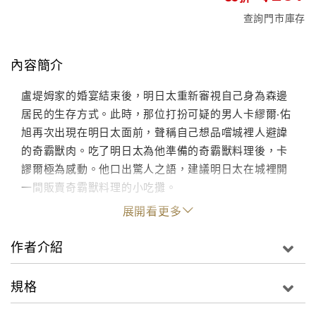
查詢門市庫存
內容簡介
盧堤姆家的婚宴結束後，明日太重新審視自己身為森邊
居民的生存方式。此時，那位打扮可疑的男人卡繆爾‧佑
旭再次出現在明日太面前，聲稱自己想品嚐城裡人避諱
的奇霸獸肉。吃了明日太為他準備的奇霸獸料理後，卡
謬爾極為感動。他口出驚人之語，建議明日太在城裡開
一間販賣奇霸獸料理的小吃攤。
展開看更多
作者介紹
規格