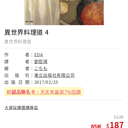
異世界料理道 4
異世界料理道
作
者：
EDA
譯
者：
劉哲琪
繪
者：
こちも
出
版
社：
東立出版社有限公司
出
版
日
期：
2017/02/23
刷
誠品聯名卡
，天天享最高7%回饋
大量採購團購專區
220
187
85