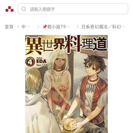
首頁
中文書
📌輕小說79折起
日系奇幻魔法／科幻冒險