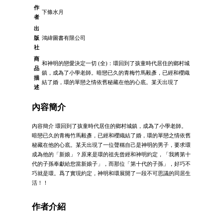
作
下條水月
者
出
版
鴻緯圖書有限公司
社
商
和神明的戀愛決定一切 (全)：環回到了孩童時代居住的鄉村城
品
鎮，成為了小學老師。暗戀已久的青梅竹馬毅彥，已經和櫻織
描
結了婚，環的單戀之情依舊秘藏在他的心底。某天出現了
述
內容簡介
內容簡介 環回到了孩童時代居住的鄉村城鎮，成為了小學老師。
暗戀已久的青梅竹馬毅彥，已經和櫻織結了婚，環的單戀之情依舊
秘藏在他的心底。某天出現了一位聲稱自己是神明的男子，要求環
成為他的「新娘」？原來是環的祖先曾經和神明約定，「我將第十
代的子孫奉獻給您當新娘子」，而那位「第十代的子孫」，好巧不
巧就是環。爲了實現約定，神明和環展開了一段不可思議的同居生
活！！
作者介紹