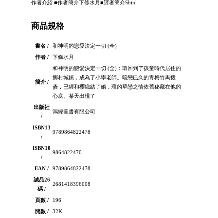
作者介紹 ■作者簡介下條水月■譯者簡介Shin
商品規格
書名 /
和神明的戀愛決定一切 (全)
作者 /
下條水月
和神明的戀愛決定一切 (全)：環回到了孩童時代居住的
鄉村城鎮，成為了小學老師。暗戀已久的青梅竹馬毅
簡介 /
彥，已經和櫻織結了婚，環的單戀之情依舊秘藏在他的
心底。某天出現了
出版社
鴻緯圖書有限公司
/
ISBN13
9789864822478
/
ISBN10
9864822470
/
EAN /
9789864822478
誠品26
2681418396008
碼 /
頁數 /
196
開數 /
32K