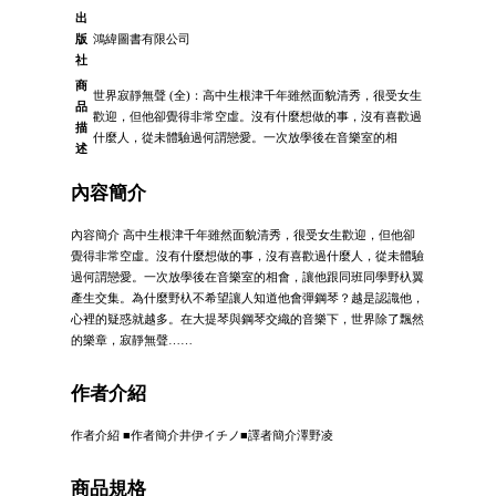
出
版
鴻緯圖書有限公司
社
商
世界寂靜無聲 (全)：高中生根津千年雖然面貌清秀，很受女生
品
歡迎，但他卻覺得非常空虛。沒有什麼想做的事，沒有喜歡過
描
什麼人，從未體驗過何謂戀愛。一次放學後在音樂室的相
述
內容簡介
內容簡介 高中生根津千年雖然面貌清秀，很受女生歡迎，但他卻
覺得非常空虛。沒有什麼想做的事，沒有喜歡過什麼人，從未體驗
過何謂戀愛。一次放學後在音樂室的相會，讓他跟同班同學野杁翼
產生交集。為什麼野杁不希望讓人知道他會彈鋼琴？越是認識他，
心裡的疑惑就越多。在大提琴與鋼琴交織的音樂下，世界除了飄然
的樂章，寂靜無聲……
作者介紹
作者介紹 ■作者簡介井伊イチノ■譯者簡介澤野凌
商品規格