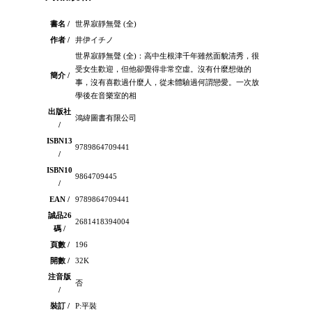
書名 /
世界寂靜無聲 (全)
作者 /
井伊イチノ
世界寂靜無聲 (全)：高中生根津千年雖然面貌清秀，很
受女生歡迎，但他卻覺得非常空虛。沒有什麼想做的
簡介 /
事，沒有喜歡過什麼人，從未體驗過何謂戀愛。一次放
學後在音樂室的相
出版社
鴻緯圖書有限公司
/
ISBN13
9789864709441
/
ISBN10
9864709445
/
EAN /
9789864709441
誠品26
2681418394004
碼 /
頁數 /
196
開數 /
32K
注音版
否
/
裝訂 /
P:平裝