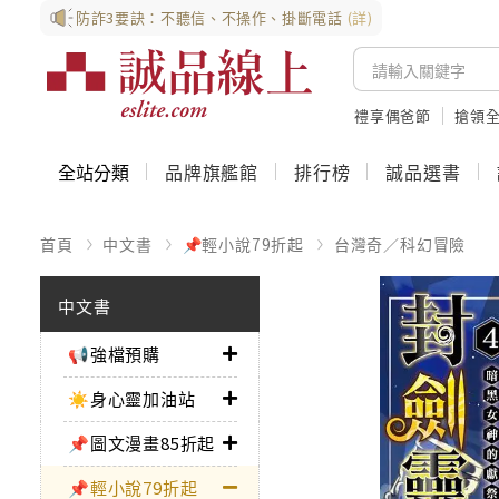
防詐3要訣：不聽信、不操作、掛斷電話
(詳)
禮享偶爸節
搶領全
全站分類
品牌旗艦館
排行榜
誠品選書
首頁
中文書
📌輕小說79折起
台灣奇／科幻冒險
中文書
📢強檔預購
☀️身心靈加油站
📌圖文漫畫85折起
📌輕小說79折起