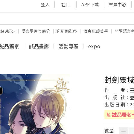
登入
APP下載
會員中心
註冊
站9折券
語言學習ㄅ級分
迎新開鞋祭
清爽肌膚美學
開學語言
誠品獨家
誠品畫廊
活動專區
expo
封劍靈域
作
者：
出
版
社：
出
版
日
期：
2
刷
誠品聯名
數量