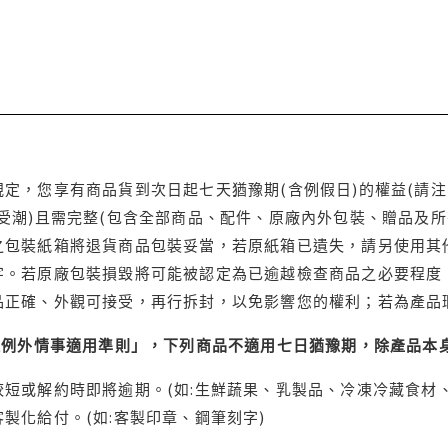
定，您享有商品貨到次日起七天猶豫期(含例假日)的權益(請
受潮)且需完整(包含全部商品、配件、原廠內外包裝、贈品及所
之包裝紙箱將退貨商品包裝妥當，若原紙箱已遺失，請另使用其
字。若原廠包裝損毀將可能被認定為已逾越檢查商品之必要程度，
品正確、外觀可接受，再行拆封，以免影響您的權利；若為產品
理例外情事適用準則」，下列商品不適用七日猶豫期，除產品本
短或解約時即將逾期。(如:生鮮蔬果、乳製品、冷凍冷藏食材、
製化給付。(如:客製印章、鋼筆刻字)