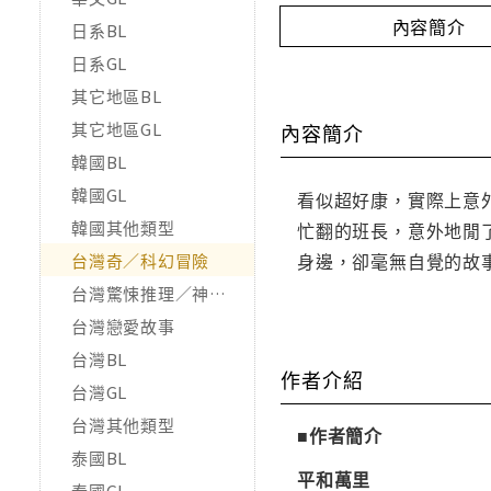
內容簡介
日系BL
日系GL
其它地區BL
其它地區GL
內容簡介
韓國BL
韓國GL
看似超好康，實際上意
韓國其他類型
忙翻的班長，意外地閒
身邊，卻毫無自覺的故
台灣奇／科幻冒險
台灣驚悚推理／神怪靈異
台灣戀愛故事
台灣BL
作者介紹
台灣GL
台灣其他類型
■作者簡介
泰國BL
平和萬里
泰國GL