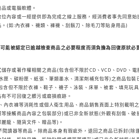
商品或電腦軟體。
位內容或一經提供即為完成之線上服務，經消費者事先同意始提
。(如:內衣褲、襪類、褲襪、刮鬍刀、除毛刀等貼身用品)
可能被認定已逾越檢查商品之必要程度而須負擔為回復原狀必要
儲存或著作權相關之商品(包含但不限於CD、VCD、DVD、電
水匣、碳粉匣、紙張、筆類墨水、清潔劑補充包等)之商品包裝已
(包含但不限於衣褲、鞋子、襪子、泳裝、床單、被套、填充玩具
品有不可回復之髒污或磨損痕跡。
品、內衣褲等消耗性或個人衛生用品、商品銷售頁面上特別載明之
等接觸商品內容之包裝部分)或已非全新狀態(外觀有刮傷、破
保麗龍、隨貨文件、贈品等)。
電子閱讀器等商品，除商品本身有瑕疵外，退回之商品已拆封(除