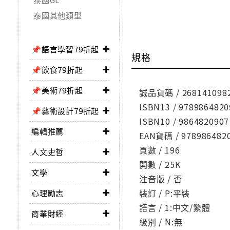
泰國其他類型
📌語言學習79折起
規格
📌飲食79折起
📌美術79折起
誠品貨碼 / 268141098
ISBN13 / 9789864820
📌藝術設計79折起
ISBN10 / 9864820907
編輯推薦
EAN貨碼 / 978986482
頁數 / 196
人文史哲
開數 / 25K
文學
注音版 / 否
裝訂 / P:平裝
心理勵志
語言 / 1:中文/繁體
商業財經
級別 / N:無