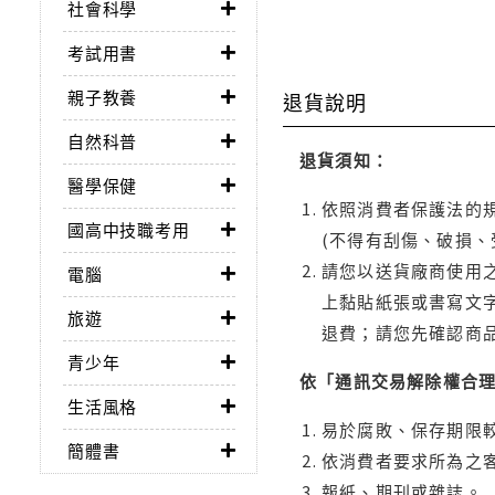
社會科學
考試用書
親子教養
退貨說明
自然科普
退貨須知：
醫學保健
依照消費者保護法的規
國高中技職考用
(不得有刮傷、破損、
請您以送貨廠商使用
電腦
上黏貼紙張或書寫文
旅遊
退費；請您先確認商
青少年
依「通訊交易解除權合
生活風格
易於腐敗、保存期限較
簡體書
依消費者要求所為之客
報紙、期刊或雜誌。