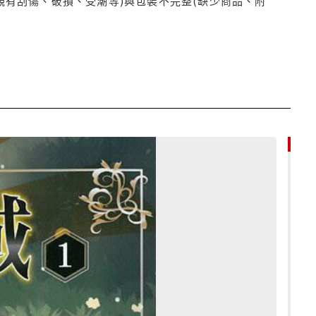
觀有刮傷、破損、受潮等)與包裝不完整(缺少商品、附
85折