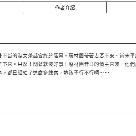
作者介紹
外不斷的淑女茶話會終於落幕。廢材團帶著忐忑不安、尚未平
了下來。果然！閒著就沒好事！廢材團昔日的債主來襲，他們
事。都已經給了這麼多線索，這孩子行不行啊……