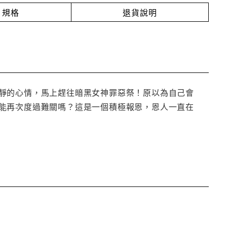
規格
退貨說明
靜的心情，馬上趕往暗黑女神罪惡祭！原以為自己會
能再次度過難關嗎？這是一個積極報恩，恩人一直在