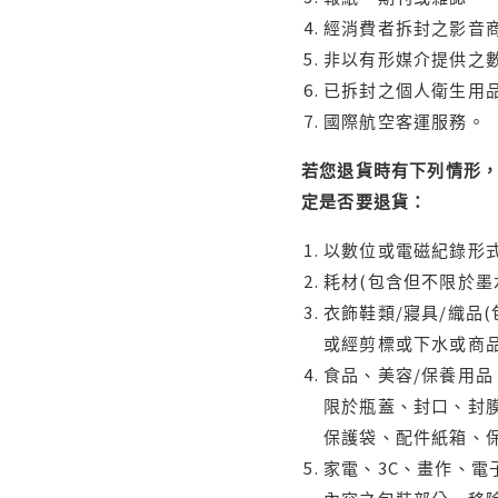
經消費者拆封之影音
非以有形媒介提供之數
已拆封之個人衛生用品
國際航空客運服務。
若您退貨時有下列情形，
定是否要退貨：
以數位或電磁紀錄形式
耗材(包含但不限於墨
衣飾鞋類/寢具/織品
或經剪標或下水或商
食品、美容/保養用
限於瓶蓋、封口、封膜
保護袋、配件紙箱、
家電、3C、畫作、