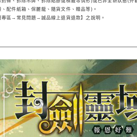
封條、拆除吊牌、拆除貼膠或標籤等情形)或已非全新狀態(外
袋、配件紙箱、保麗龍、隨貨文件、贈品等)。
服專區→常見問題→誠品線上退貨退款】之說明。