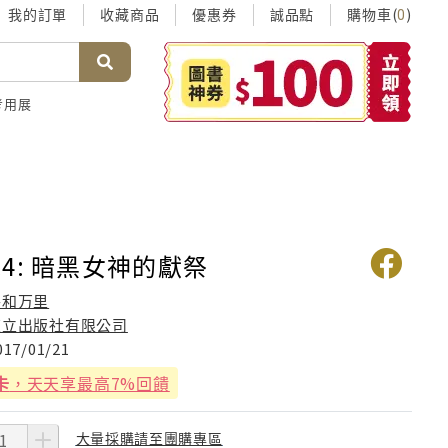
我的訂單
收藏商品
優惠券
誠品點
購物車(
)
0
考用展
4: 暗黑女神的獻祭
平和万里
東立出版社有限公司
017/01/21
卡
，天天享最高7%回饋
大量採購請至團購專區