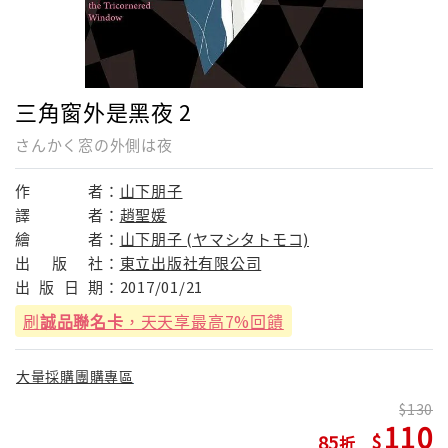
三角窗外是黑夜 2
さんかく窓の外側は夜
作
者：
山下朋子
譯
者：
趙聖媛
繪
者：
山下朋子 (ヤマシタトモコ)
出
版
社：
東立出版社有限公司
出
版
日
期：
2017/01/21
刷
誠品聯名卡
，天天享最高7%回饋
大量採購團購專區
130
110
85