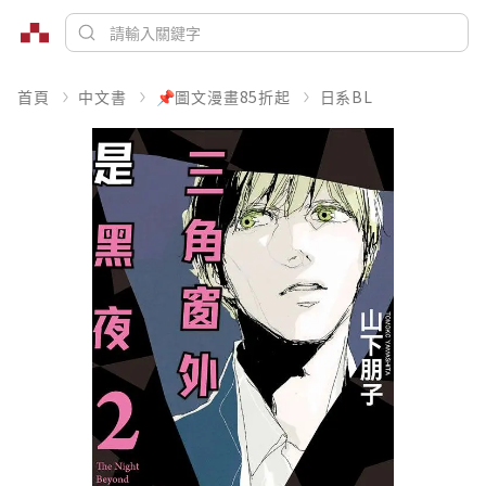
首頁
中文書
📌圖文漫畫85折起
日系BL