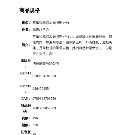
商品規格
書名 /
草莓蛋糕與加瀨同學 (全)
作者 /
高嶋ひろみ
草莓蛋糕與加瀨同學 (全)：山田是班上的園藝股長，個
性內向；加瀨同學是田徑隊的王牌，外表帥氣，運動萬
簡介 /
能，是學校裡的風雲人物。她們雖然都是女生，，但是
正在交往。高中
出版社
鴻緯圖書有限公司
/
ISBN13
9789864708550
/
ISBN10
9864708554
/
EAN /
9789864708550
誠品26
2681409856009
碼 /
頁數 /
196
開數 /
32K
注音版
否