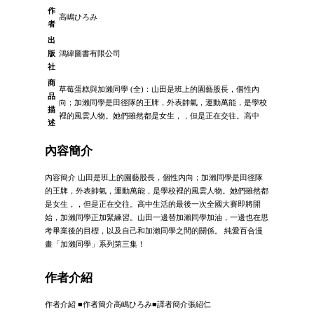
作
高嶋ひろみ
者
出
版
鴻緯圖書有限公司
社
商
草莓蛋糕與加瀨同學 (全)：山田是班上的園藝股長，個性內
品
向；加瀨同學是田徑隊的王牌，外表帥氣，運動萬能，是學校
描
裡的風雲人物。她們雖然都是女生，，但是正在交往。高中
述
內容簡介
內容簡介 山田是班上的園藝股長，個性內向；加瀨同學是田徑隊
的王牌，外表帥氣，運動萬能，是學校裡的風雲人物。她們雖然都
是女生，，但是正在交往。高中生活的最後一次全國大賽即將開
始，加瀨同學正加緊練習。山田一邊替加瀨同學加油，一邊也在思
考畢業後的目標，以及自己和加瀨同學之間的關係。 純愛百合漫
畫「加瀨同學」系列第三集！
作者介紹
作者介紹 ■作者簡介高嶋ひろみ■譯者簡介張紹仁