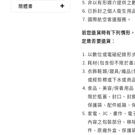
非以有形媒介提供之數
簡體書
已拆封之個人衛生用品
國際航空客運服務。
若您退貨時有下列情形，
定是否要退貨：
以數位或電磁紀錄形式
耗材(包含但不限於墨
衣飾鞋類/寢具/織品
或經剪標或下水或商
食品、美容/保養用
限於瓶蓋、封口、封膜
保護袋、配件紙箱、
家電、3C、畫作、
內容之包裝部分、移除
件、原廠外盒、保護