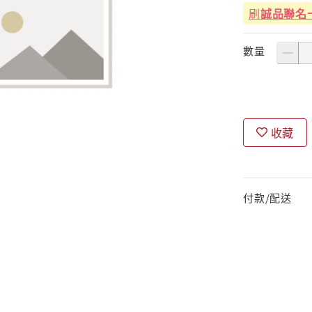
刷
誠品聯名
數量
收藏
付款/配送