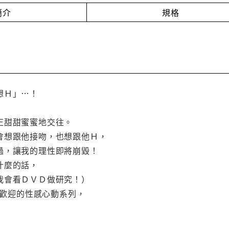
簡介
規格
想Ｈ」…！
正甜甜蜜蜜地交往。
會想跟他接吻，也想跟他Ｈ，
過，讓我的理性即將崩毀！
什麼的話，
我會看ＤＶＤ做研究！）
超受歡迎的性感心動系列，