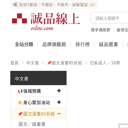
防詐3要訣：不聽信、不操作、掛斷電話
(詳)
禮享偶爸節
搶領全
全站分類
品牌旗艦館
排行榜
誠品選書
首頁
中文書
📌圖文漫畫85折起
日系成人／18禁
中文書
📢強檔預購
☀️身心靈加油站
📌圖文漫畫85折起
圖文／插畫書