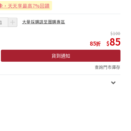
卡
，天天享最高7%回饋
大量採購請至團購專區
100
85
85
貨到通知
查詢門市庫存