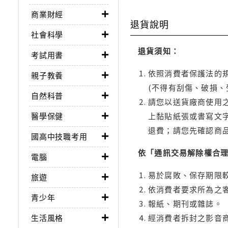
商業財經
退貨說明
社會科學
退貨須知：
考試用書
依照消費者保護法的規
親子教養
(不得有刮傷、破損、
自然科普
請您以送貨廠商使用
醫學保健
上黏貼紙張或書寫文
退費；請您先確認商
國高中技職考用
依「通訊交易解除權合
電腦
易於腐敗、保存期限較
旅遊
依消費者要求所為之客
青少年
報紙、期刊或雜誌。
生活風格
經消費者拆封之影音