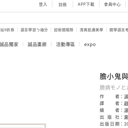
登入
APP下載
會員中心
註冊
站9折券
語言學習ㄅ級分
迎新開鞋祭
清爽肌膚美學
開學語言
誠品獨家
誠品畫廊
活動專區
expo
膽小鬼與
臆病モノと
作
者：
譯
者：
繪
者：
出
版
社：
出
版
日
期：
2