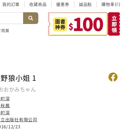
我的訂單
收藏商品
優惠券
誠品點
購物車(
)
0
考用展
野狼小姐 1
おおかみちゃん
湯町深
趙秋鳳
湯町深
東立出版社有限公司
016/12/23