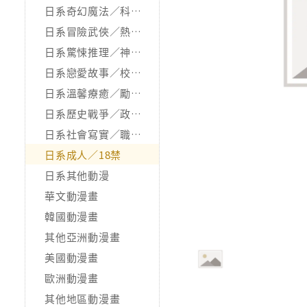
日系奇幻魔法／科幻冒險
日系冒險武俠／熱血運動
日系驚悚推理／神怪靈異
日系戀愛故事／校園青春
日系溫馨療癒／勵志搞笑
日系歷史戰爭／政治宗教
日系社會寫實／職場職人
日系成人／18禁
日系其他動漫
華文動漫畫
韓國動漫畫
其他亞洲動漫畫
美國動漫畫
歐洲動漫畫
其他地區動漫畫