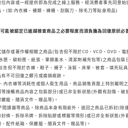
位內容或一經提供即為完成之線上服務，經消費者事先同意始提
。(如:內衣褲、襪類、褲襪、刮鬍刀、除毛刀等貼身用品)
可能被認定已逾越檢查商品之必要程度而須負擔為回復原狀必要
儲存或著作權相關之商品(包含但不限於CD、VCD、DVD、電
水匣、碳粉匣、紙張、筆類墨水、清潔劑補充包等)之商品包裝已
(包含但不限於衣褲、鞋子、襪子、泳裝、床單、被套、填充玩具
品有不可回復之髒污或磨損痕跡。
品、內衣褲等消耗性或個人衛生用品、商品銷售頁面上特別載明之
等接觸商品內容之包裝部分)或已非全新狀態(外觀有刮傷、破
保麗龍、隨貨文件、贈品等)。
電子閱讀器等商品，除商品本身有瑕疵外，退回之商品已拆封(除
封條、拆除吊牌、拆除貼膠或標籤等情形)或已非全新狀態(外
袋、配件紙箱、保麗龍、隨貨文件、贈品等)。