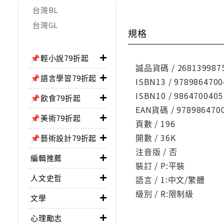
台灣BL
台灣GL
規格
📌輕小說79折起
誠品貨碼 / 268139987
📌語言學習79折起
ISBN13 / 9789864700
ISBN10 / 9864700405
📌飲食79折起
EAN貨碼 / 978986470
📌美術79折起
頁數 / 196
開數 / 36K
📌藝術設計79折起
注音版 / 否
編輯推薦
裝訂 / P:平裝
人文史哲
語言 / 1:中文/繁體
級別 / R:限制級
文學
心理勵志