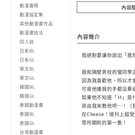
動漫畫冊
內容
動漫設定集
其他動漫畫作品
動漫畫技法
內容簡介
同人誌
日系BL
我絕對要讓你說出「我
日系GL
華文BL
我和隔壁男校的螢同學
華文GL
因為我喜歡他，所以才
韓國BL
可是他連我的手都沒牽
韓國GL
如果他不知道「Ｈ」是
泰國動漫畫
就由我來教他吧…！（
在Cheese！增刊上
泰國BL
眾所期盼的第一集！
泰國GL
台灣動漫畫