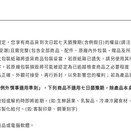
定，您享有商品貨到次日起七天猶豫期(含例假日)的權益(請
受潮)且需完整(包含全部商品、配件、原廠內外包裝、贈品及所
之包裝紙箱將退貨商品包裝妥當，若原紙箱已遺失，請另使用其
字。若原廠包裝損毀將可能被認定為已逾越檢查商品之必要程度，
品正確、外觀可接受，再行拆封，以免影響您的權利；若為產品
理例外情事適用準則」，下列商品不適用七日猶豫期，除產品本
短或解約時即將逾期。(如:生鮮蔬果、乳製品、冷凍冷藏食材、
製化給付。(如:客製印章、鋼筆刻字)
商品或電腦軟體。