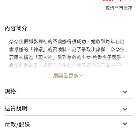
查詢門市庫存
內容簡介
奈奈生把御影神社的祭典辦得很成功，她收到每年在出
雲舉辦的「神議」的召喚狀。為了爭取出席權，奈奈生
要跟被稱為「現人神」受到尊敬的少女‧柊香夜子競爭。
高傲的香夜子，想把奈奈生的神使巴衛佔為己有──？
展開看更多
規格
退貨說明
付款/配送