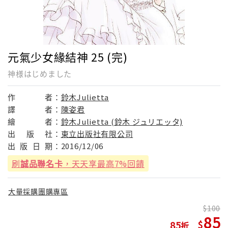
元氣少女緣結神 25 (完)
神様はじめました
作
者：
鈴木Julietta
譯
者：
陳姿君
繪
者：
鈴木Julietta (鈴木 ジュリエッタ)
出
版
社：
東立出版社有限公司
出
版
日
期：
2016/12/06
刷
誠品聯名卡
，天天享最高7%回饋
大量採購團購專區
100
85
85