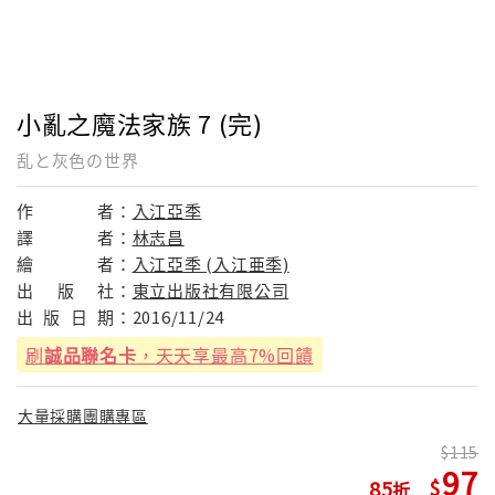
小亂之魔法家族 7 (完)
乱と灰色の世界
作
者：
入江亞季
譯
者：
林志昌
繪
者：
入江亞季 (入江亜季)
出
版
社：
東立出版社有限公司
出
版
日
期：
2016/11/24
刷
誠品聯名卡
，天天享最高7%回饋
大量採購團購專區
115
97
85