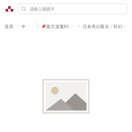
首頁
中文書
📌圖文漫畫85折起
日系奇幻魔法／科幻冒險