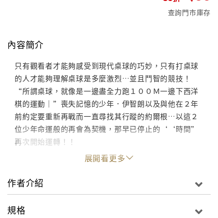
查詢門市庫存
內容簡介
只有觀看者才能夠感受到現代桌球的巧妙，只有打桌球
的人才能夠理解桌球是多麼激烈…並且鬥智的競技！
“所謂桌球，就像是一邊盡全力跑１００Ｍ一邊下西洋
棋的運動｜”喪失記憶的少年．伊智朗以及與他在２年
前約定要重新再戰而一直尋找其行蹤的約爾根…以這２
位少年命運般的再會為契機，那早已停止的‘‘時間”
再次開始運轉！！
展開看更多
作者介紹
規格