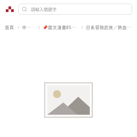
首頁
中文書
📌圖文漫畫85折起
日系冒險武俠／熱血運動