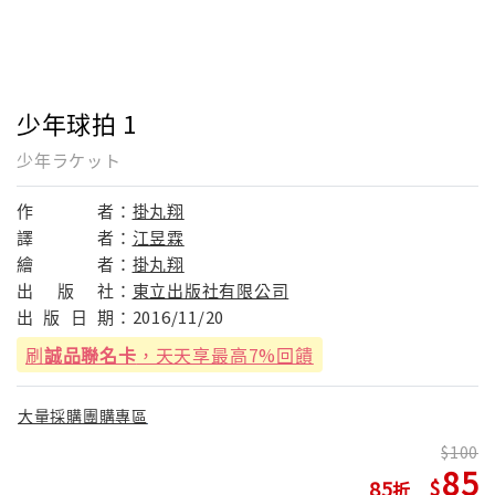
少年球拍 1
少年ラケット
作
者：
掛丸翔
譯
者：
江昱霖
繪
者：
掛丸翔
出
版
社：
東立出版社有限公司
出
版
日
期：
2016/11/20
刷
誠品聯名卡
，天天享最高7%回饋
大量採購團購專區
100
85
85