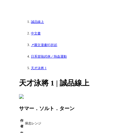
誠品線上
中文書
📌圖文漫畫85折起
日系冒險武俠／熱血運動
天才泳將 1
天才泳將 1 | 誠品線上
サマー．ソルト．ターン
作
保志レンジ
者