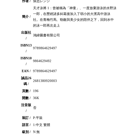
作者 /
保志レンジ
天才泳將 1：曾被稱為「神童」、一度放棄游泳的水野泳
一郎，在歷經諸多糾葛後加入了弱小的大濱高中游泳
簡介 /
社。在青梅竹馬、勁敵與美少女的陪伴之下，回到水中
的泳一郎再次走上
出版社
鴻緯圖書有限公司
/
ISBN13
9789864629497
/
ISBN10
9864629492
/
EAN /
9789864629497
誠品26
2681380920003
碼 /
頁數 /
196
開數 /
36K
注音版
否
/
裝訂 /
P:平裝
語言 /
1:中文 繁體
級別 /
N:無