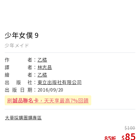
少年女僕 9
少年メイド
作
者：
乙橘
譯
者：
林志昌
繪
者：
乙橘
出
版
社：
東立出版社有限公司
出
版
日
期：
2016/09/20
刷
誠品聯名卡
，天天享最高7%回饋
大量採購團購專區
100
85
85