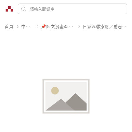
首頁
中文書
📌圖文漫畫85折起
日系溫馨療癒／勵志搞笑