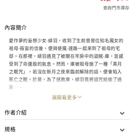
查詢門市庫存
內容簡介
愛作夢的妄想少女‧緋羽，收到了生前曾是位知名魔女的
祖母‧薇宙的信後，便與使魔‧達路一起來到了祖母的宅
邸。在那裡，緋羽遇見了被關在牢房中的盜賊‧庫，並感
受到了命運般的氣息。然而，庫被祖母施了一種「黑月
之眠咒」，若沒在新月之夜來臨前解除的話，便會陷入
死亡之眠。於是，為了拯救庫，緋羽竟將詛咒給偷了過
來…。
展開看更多
作者介紹
規格