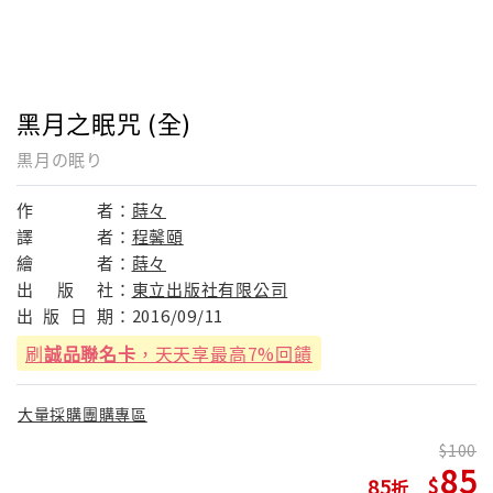
黑月之眠咒 (全)
黒月の眠り
作
者：
蒔々
譯
者：
程馨頤
繪
者：
蒔々
出
版
社：
東立出版社有限公司
出
版
日
期：
2016/09/11
刷
誠品聯名卡
，天天享最高7%回饋
大量採購團購專區
100
85
85