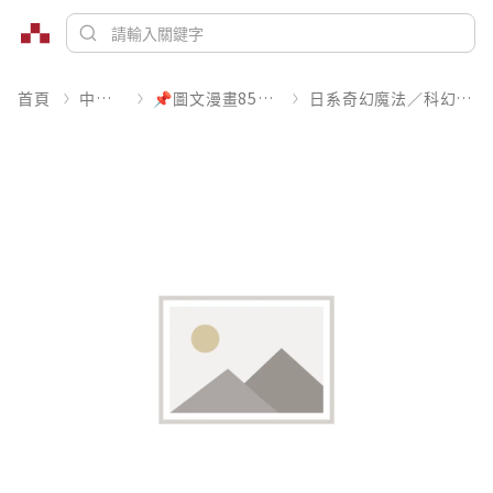
首頁
中文書
📌圖文漫畫85折起
日系奇幻魔法／科幻冒險