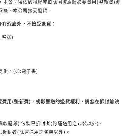
本公司得依毀損程度扣除回復原狀必要費用(整新費)後
瑕疵，本公司接受退貨。
身有瑕疵外，不接受退貨：
蛋糕)
供。(如:電子書)
費用(整新費)，或影響您的退貨權利，請您在拆封前決
腦軟體等) 包裝已拆封者(除運送用之包裝以外)。
拆封者(除運送用之包裝以外)。