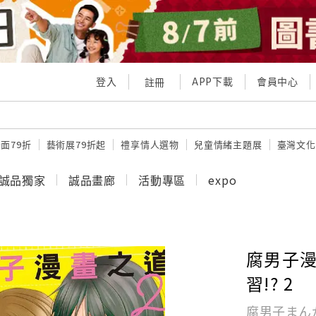
登入
APP下載
會員中心
註冊
面79折
藝術展79折起
禮享情人選物
兒童情緒主題展
臺灣文化
誠品獨家
誠品畫廊
活動專區
expo
腐男子漫
習!? 2
腐男子まんが