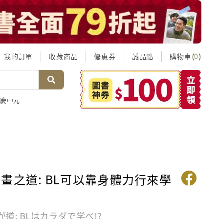
我的訂單
收藏商品
優惠券
誠品點
購物車(
)
0
慶中元
畫之道: BL可以靠身體力行來學
道: BLはカラダで学べ!?