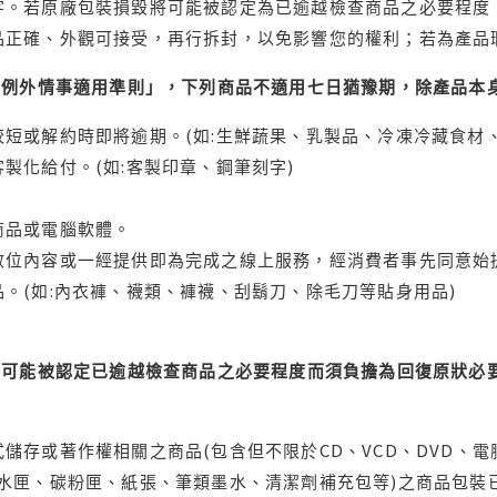
字。若原廠包裝損毀將可能被認定為已逾越檢查商品之必要程度，
品正確、外觀可接受，再行拆封，以免影響您的權利；若為產品
理例外情事適用準則」，下列商品不適用七日猶豫期，除產品本
短或解約時即將逾期。(如:生鮮蔬果、乳製品、冷凍冷藏食材、
製化給付。(如:客製印章、鋼筆刻字)
商品或電腦軟體。
位內容或一經提供即為完成之線上服務，經消費者事先同意始提
。(如:內衣褲、襪類、褲襪、刮鬍刀、除毛刀等貼身用品)
可能被認定已逾越檢查商品之必要程度而須負擔為回復原狀必要
儲存或著作權相關之商品(包含但不限於CD、VCD、DVD、電
水匣、碳粉匣、紙張、筆類墨水、清潔劑補充包等)之商品包裝已