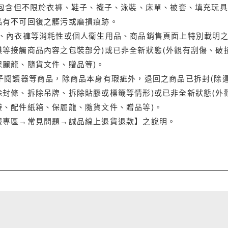
(包含但不限於衣褲、鞋子、襪子、泳裝、床單、被套、填充玩具
品有不可回復之髒污或磨損痕跡。
品、內衣褲等消耗性或個人衛生用品、商品銷售頁面上特別載明之
等接觸商品內容之包裝部分)或已非全新狀態(外觀有刮傷、破
保麗龍、隨貨文件、贈品等)。
電子閱讀器等商品，除商品本身有瑕疵外，退回之商品已拆封(除
封條、拆除吊牌、拆除貼膠或標籤等情形)或已非全新狀態(外
袋、配件紙箱、保麗龍、隨貨文件、贈品等)。
服專區→常見問題→誠品線上退貨退款】之說明。