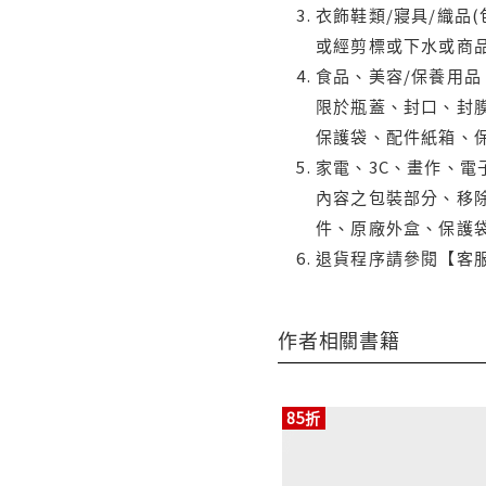
衣飾鞋類/寢具/織品
或經剪標或下水或商
食品、美容/保養用
限於瓶蓋、封口、封膜
保護袋、配件紙箱、
家電、3C、畫作、
內容之包裝部分、移除
件、原廠外盒、保護
退貨程序請參閱【客
作者相關書籍
85折