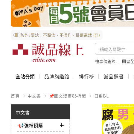
防詐3要訣：不聽信、不操作、掛斷電話
(詳)
禮享偶爸節
圖書全
全站分類
品牌旗艦館
排行榜
誠品選書
首頁
中文書
📌圖文漫畫85折起
日系BL
中文書
📢強檔預購