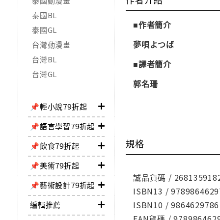
泰國動漫畫
泰國BL
■作者簡介
泰國GL
夢唄よつば
台灣動漫畫
台灣BL
■譯者簡介
台灣GL
郭名珊
📌輕小說79折起
📌語言學習79折起
規格
📌飲食79折起
📌美術79折起
誠品貨碼 / 268135918
📌藝術設計79折起
ISBN13 / 9789864629
ISBN10 / 9864629786
編輯推薦
EAN貨碼 / 978986462