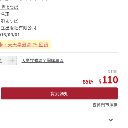
夢唄よつば
郭名珊
夢唄よつば
東立出版社有限公司
016/09/01
卡
，天天享最高7%回饋
大量採購請至團購專區
130
110
85
貨到通知
查詢門市庫存