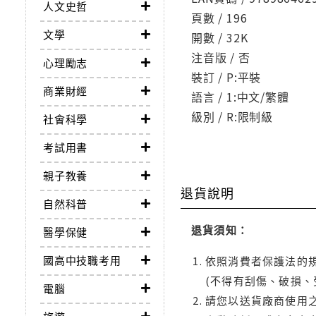
人文史哲
頁數 / 196
文學
開數 / 32K
注音版 / 否
心理勵志
裝訂 / P:平裝
商業財經
語言 / 1:中文/繁體
級別 / R:限制級
社會科學
考試用書
親子教養
退貨說明
自然科普
退貨須知：
醫學保健
國高中技職考用
依照消費者保護法的規
(不得有刮傷、破損、
電腦
請您以送貨廠商使用