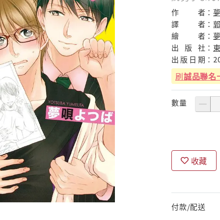
作
者：
譯
者：
繪
者：
出
版
社：
出
版
日
期：
2
刷
誠品聯名
數量
收藏
付款/配送