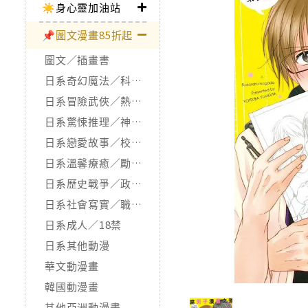
☀️身心靈加油站
📌圖文漫畫85折起
圖文／插畫書
日系奇幻魔法／科幻冒險
日系冒險武俠／熱血運動
日系驚悚推理／神怪靈異
日系戀愛故事／校園青春
日系溫馨療癒／勵志搞笑
日系歷史戰爭／政治宗教
日系社會寫實／職場職人
日系成人／18禁
日系其他動漫
華文動漫畫
韓國動漫畫
其他亞洲動漫畫