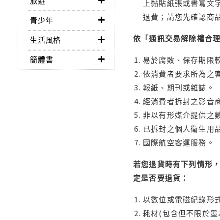
旅遊
上黏貼紙張或書寫文
退費；請您先確認商
青少年
依「通訊交易解除權合
生活風格
簡體書
易於腐敗、保存期限較
依消費者要求所為之客
報紙、期刊或雜誌。
經消費者拆封之影音
非以有形媒介提供之數
已拆封之個人衛生用品
國際航空客運服務。
若您退貨時有下列情形，
定是否要退貨：
以數位或電磁紀錄形式
耗材(包含但不限於墨