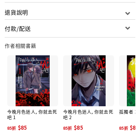
退貨說明
付款/配送
作者相關書籍
今晚月色迷人, 你就去死
今晚月色迷人, 你就去死
孤獨者 2 
吧 1
吧 2
$85
$85
$89
85折
85折
85折