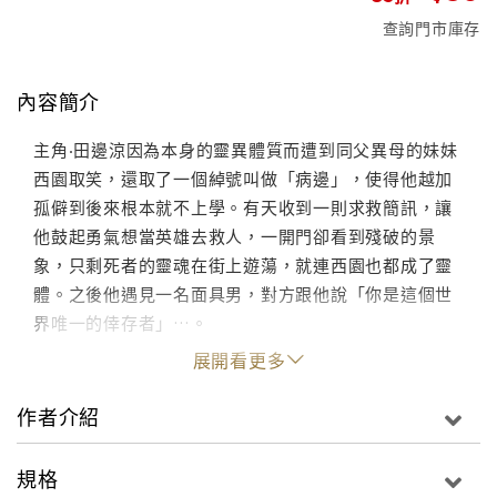
查詢門市庫存
內容簡介
主角‧田邊涼因為本身的靈異體質而遭到同父異母的妹妹
西園取笑，還取了一個綽號叫做「病邊」，使得他越加
孤僻到後來根本就不上學。有天收到一則求救簡訊，讓
他鼓起勇氣想當英雄去救人，一開門卻看到殘破的景
象，只剩死者的靈魂在街上遊蕩，就連西園也都成了靈
體。之後他遇見一名面具男，對方跟他說「你是這個世
界唯一的倖存者」…。
展開看更多
作者介紹
規格