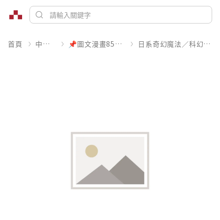
首頁
中文書
📌圖文漫畫85折起
日系奇幻魔法／科幻冒險