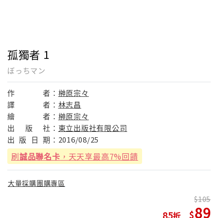
孤獨者 1
ぼっちマン
作
者：
榊原宗々
譯
者：
林志昌
繪
者：
榊原宗々
出
版
社：
東立出版社有限公司
出
版
日
期：
2016/08/25
刷
誠品聯名卡
，天天享最高7%回饋
大量採購團購專區
105
89
85