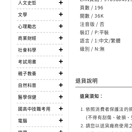
人文史哲
頁數 / 196
文學
開數 / 36K
注音版 / 否
心理勵志
裝訂 / P:平裝
商業財經
語言 / 1:中文/繁體
級別 / N:無
社會科學
考試用書
親子教養
退貨說明
自然科普
退貨須知：
醫學保健
國高中技職考用
依照消費者保護法的規
(不得有刮傷、破損、
電腦
請您以送貨廠商使用