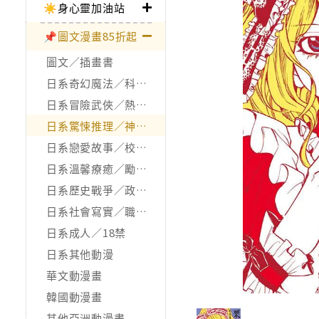
☀️身心靈加油站
📌圖文漫畫85折起
圖文／插畫書
日系奇幻魔法／科幻冒險
日系冒險武俠／熱血運動
日系驚悚推理／神怪靈異
日系戀愛故事／校園青春
日系溫馨療癒／勵志搞笑
日系歷史戰爭／政治宗教
日系社會寫實／職場職人
日系成人／18禁
日系其他動漫
華文動漫畫
韓國動漫畫
其他亞洲動漫畫