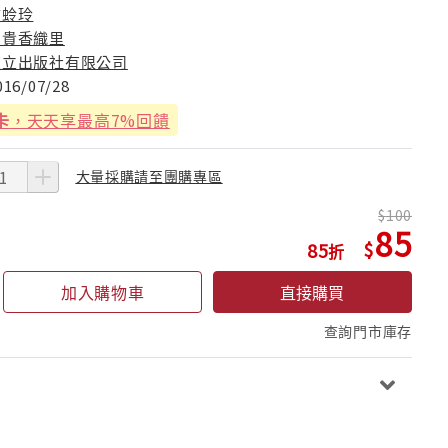
翁蛉玲
由貴香織里
東立出版社有限公司
016/07/28
卡
，天天享最高7%回饋
大量採購請至團購專區
100
85
85
加入購物車
直接購買
查詢門市庫存