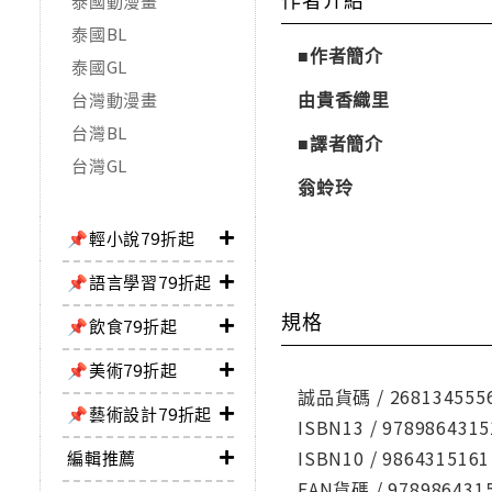
泰國動漫畫
泰國BL
■作者簡介
泰國GL
由貴香織里
台灣動漫畫
台灣BL
■譯者簡介
台灣GL
翁蛉玲
📌輕小說79折起
📌語言學習79折起
規格
📌飲食79折起
📌美術79折起
誠品貨碼 / 268134555
📌藝術設計79折起
ISBN13 / 9789864315
ISBN10 / 9864315161
編輯推薦
EAN貨碼 / 978986431