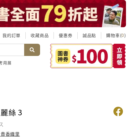
我的訂單
收藏商品
優惠券
誠品點
購物車(
)
0
考用展
麗絲 3
ス
由貴香織里