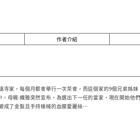
作者介紹
久遠寺家，每個月都會舉行一次茶會，而這個家的9個兄弟姊
中，母親‧織雅突然宣布，為選出下一任的當家，現在開始他
，變成了金髮且手持槍械的血腥愛麗絲…