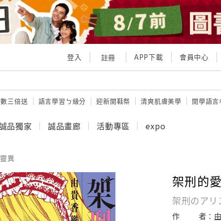
登入
APP下載
會員中心
註冊
點數三倍送
語言學習ㄅ級分
迎新開鞋祭
清爽肌膚美學
開學語言
誠品獨家
誠品畫廊
活動專區
expo
靈異
架刑的愛
架刑のアリ
作
者：