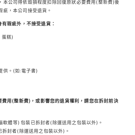
本公司得依毀損程度扣除回復原狀必要費用(整新費)後
瑕疵，本公司接受退貨。
身有瑕疵外，不接受退貨：
蛋糕)
供。(如:電子書)
費用(整新費)，或影響您的退貨權利，請您在拆封前決
腦軟體等) 包裝已拆封者(除運送用之包裝以外)。
拆封者(除運送用之包裝以外)。