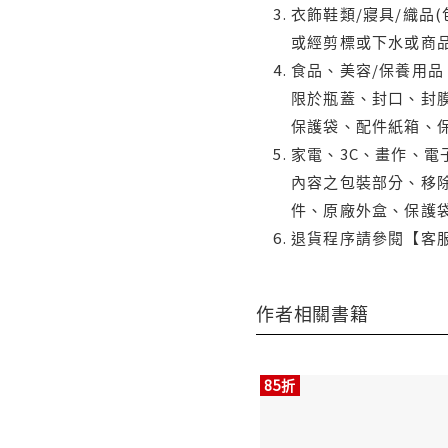
衣飾鞋類/寢具/織品
或經剪標或下水或商
食品、美容/保養用
限於瓶蓋、封口、封膜
保護袋、配件紙箱、
家電、3C、畫作、
內容之包裝部分、移除
件、原廠外盒、保護
退貨程序請參閱【客
作者相關書籍
85折