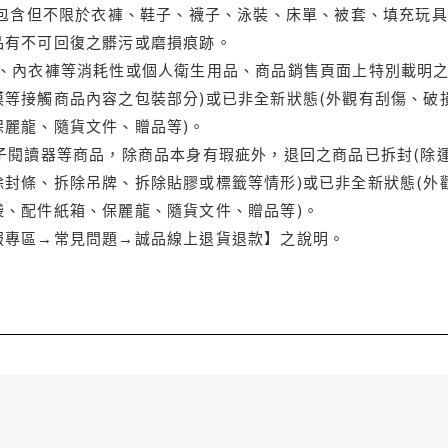
(包含但不限於衣褲、鞋子、襪子、泳裝、床單、被套、填充玩具
品有不可回復之髒污或磨損痕跡。
品、內衣褲等消耗性或個人衛生用品、商品銷售頁面上特別載明之
等接觸商品內容之包裝部分)或已非全新狀態(外觀有刮傷、破
保麗龍、隨貨文件、贈品等)。
電子閱讀器等商品，除商品本身有瑕疵外，退回之商品已拆封(除
封條、拆除吊牌、拆除貼膠或標籤等情形)或已非全新狀態(外
袋、配件紙箱、保麗龍、隨貨文件、贈品等)。
服專區→常見問題→誠品線上退貨退款】之說明。