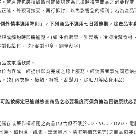
字。若原廠包裝損毀將可能被認定為已逾越檢查商品之必要程度，
品正確、外觀可接受，再行拆封，以免影響您的權利；若為產品
理例外情事適用準則」，下列商品不適用七日猶豫期，除產品本
短或解約時即將逾期。(如:生鮮蔬果、乳製品、冷凍冷藏食材、
製化給付。(如:客製印章、鋼筆刻字)
商品或電腦軟體。
位內容或一經提供即為完成之線上服務，經消費者事先同意始提
。(如:內衣褲、襪類、褲襪、刮鬍刀、除毛刀等貼身用品)
可能被認定已逾越檢查商品之必要程度而須負擔為回復原狀必要
儲存或著作權相關之商品(包含但不限於CD、VCD、DVD、電
水匣、碳粉匣、紙張、筆類墨水、清潔劑補充包等)之商品包裝已