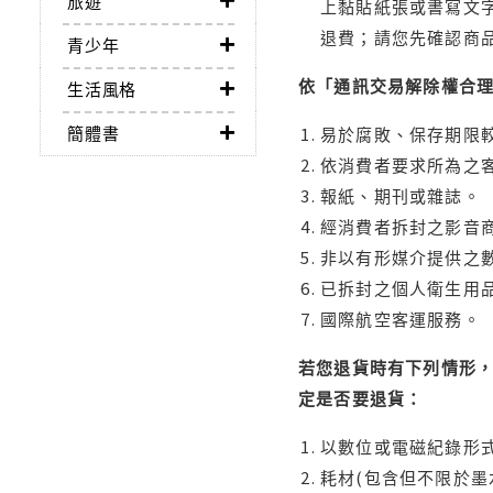
旅遊
上黏貼紙張或書寫文
退費；請您先確認商
青少年
依「通訊交易解除權合
生活風格
簡體書
易於腐敗、保存期限較
依消費者要求所為之客
報紙、期刊或雜誌。
經消費者拆封之影音
非以有形媒介提供之數
已拆封之個人衛生用品
國際航空客運服務。
若您退貨時有下列情形，
定是否要退貨：
以數位或電磁紀錄形式
耗材(包含但不限於墨