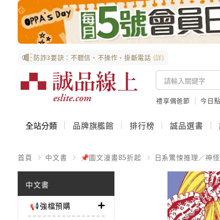
防詐3要訣：不聽信、不操作、掛斷電話
(詳)
禮享偶爸節
今日
全站分類
品牌旗艦館
排行榜
誠品選書
首頁
中文書
📌圖文漫畫85折起
日系驚悚推理／神怪
中文書
📢強檔預購