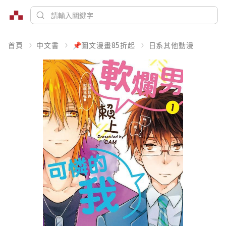
首頁
中文書
📌圖文漫畫85折起
日系其他動漫