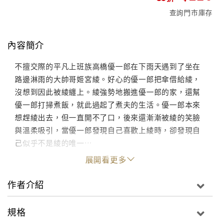
查詢門市庫存
內容簡介
不擅交際的平凡上班族高橋優一郎在下雨天遇到了坐在
路邊淋雨的大帥哥姬宮綾。好心的優一郎把傘借給綾，
沒想到因此被綾纏上。綾強勢地搬進優一郎的家，還幫
優一郎打掃煮飯，就此過起了煮夫的生活。優一郎本來
想趕綾出去，但一直開不了口，後來還漸漸被綾的笑臉
與溫柔吸引，當優一郎發現自己喜歡上綾時，卻發現自
己似乎不是綾的唯一…
展開看更多
作者介紹
規格