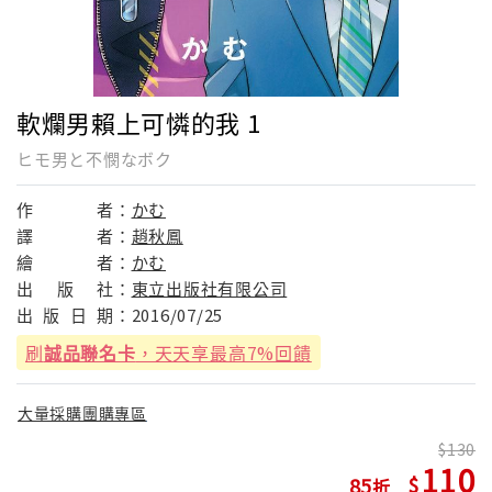
軟爛男賴上可憐的我 1
ヒモ男と不憫なボク
作
者：
かむ
譯
者：
趙秋鳳
繪
者：
かむ
出
版
社：
東立出版社有限公司
出
版
日
期：
2016/07/25
刷
誠品聯名卡
，天天享最高7%回饋
大量採購團購專區
130
110
85