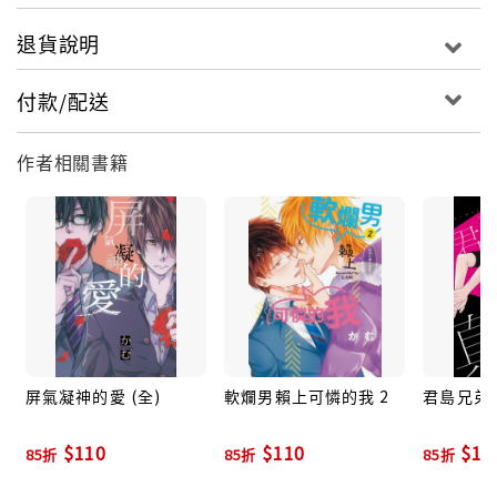
退貨說明
付款/配送
作者相關書籍
屏氣凝神的愛 (全)
軟爛男賴上可憐的我 2
君島兄弟的
$110
$110
$11
85折
85折
85折