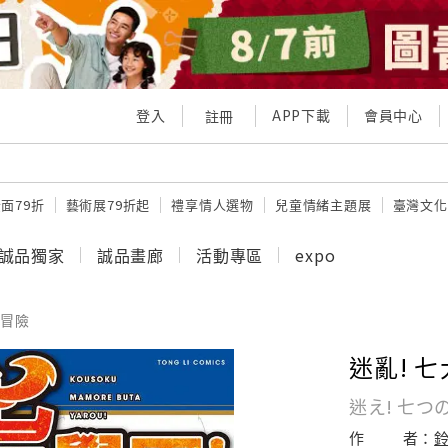
登入
APP下載
會員中心
註冊
面79折
藝術展79折起
禮享情人選物
兒童情緒主題展
臺灣文化
誠品獨家
誠品畫廊
活動專區
expo
冒險
迷亂! 七
迷え! 七つ
作
者：
鈴