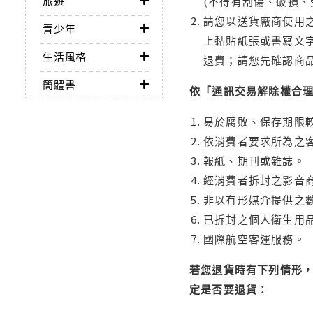
旅遊
(不得有刮傷、破損、
請您以送貨廠商使用
青少年
上黏貼紙張或書寫文
生活風格
退費；請您先確認商
簡體書
依「通訊交易解除權合
易於腐敗、保存期限較
依消費者要求所為之客
報紙、期刊或雜誌。
經消費者拆封之影音
非以有形媒介提供之數
已拆封之個人衛生用品
國際航空客運服務。
若您退貨時有下列情形，
定是否要退貨：