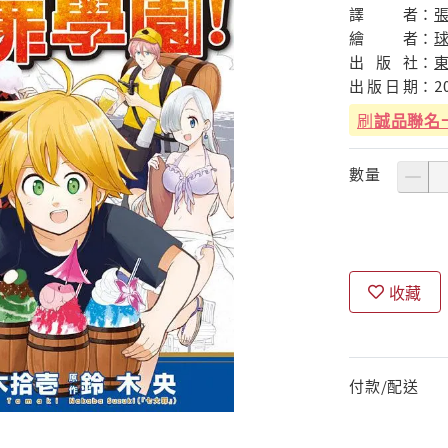
譯
者：
繪
者：
出
版
社：
出
版
日
期：
2
刷
誠品聯名
數量
收藏
付款/配送