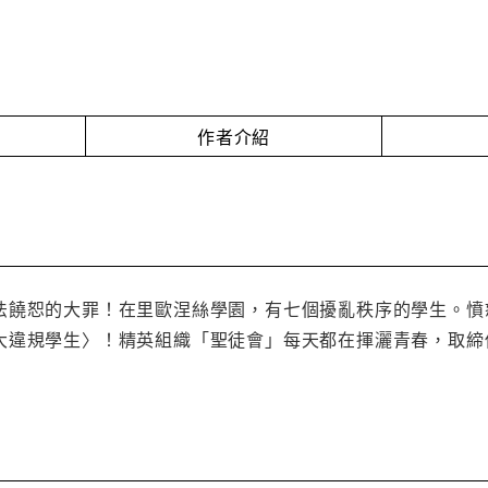
作者介紹
法饒恕的大罪！在里歐涅絲學園，有七個擾亂秩序的學生。憤
大違規學生〉！精英組織「聖徒會」每天都在揮灑青春，取締