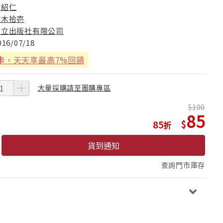
張紹仁
球木拾壱
東立出版社有限公司
016/07/18
卡
，天天享最高7%回饋
大量採購請至團購專區
100
85
85
貨到通知
查詢門市庫存