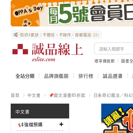
防詐3要訣：不聽信、不操作、掛斷電話
(詳)
禮享偶爸節
圖書全
全站分類
品牌旗艦館
排行榜
誠品選書
首頁
中文書
📌圖文漫畫85折起
日系奇幻魔法／科幻
中文書
📢強檔預購