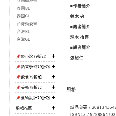
泰國動漫畫
■作者簡介
泰國BL
泰國GL
鈴木 央
台灣動漫畫
■繪者簡介
台灣BL
球木 拾壱
台灣GL
■譯者簡介
📌輕小說79折起
張紹仁
📌語言學習79折起
📌飲食79折起
📌美術79折起
規格
📌藝術設計79折起
誠品貨碼 / 268134164
編輯推薦
ISBN13 / 9789864702