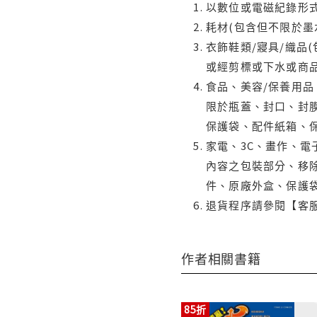
以數位或電磁紀錄形式
耗材(包含但不限於墨
衣飾鞋類/寢具/織品
或經剪標或下水或商
食品、美容/保養用
限於瓶蓋、封口、封膜
保護袋、配件紙箱、
家電、3C、畫作、
內容之包裝部分、移除
件、原廠外盒、保護
退貨程序請參閱【客
作者相關書籍
85折