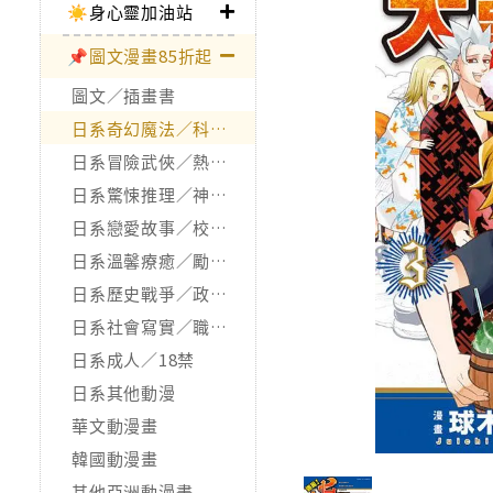
☀️身心靈加油站
📌圖文漫畫85折起
圖文／插畫書
日系奇幻魔法／科幻冒險
日系冒險武俠／熱血運動
日系驚悚推理／神怪靈異
日系戀愛故事／校園青春
日系溫馨療癒／勵志搞笑
日系歷史戰爭／政治宗教
日系社會寫實／職場職人
日系成人／18禁
日系其他動漫
華文動漫畫
韓國動漫畫
其他亞洲動漫畫