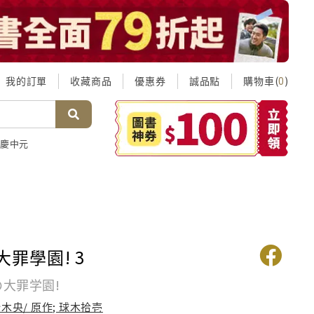
我的訂單
收藏商品
優惠券
誠品點
購物車(
)
0
慶中元
大罪學園! 3
の大罪学園!
木央/ 原作; 球木拾壱