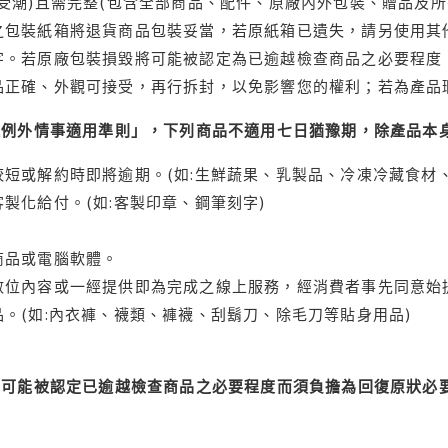
受潮)且需完整(包含全部商品、配件、原廠內外包裝、贈品及所
之包裝紙箱將退貨商品包裝妥當，若原紙箱已遺失，請另使用其
字。若原廠包裝損毀將可能被認定為已逾越檢查商品之必要程度，
品正確、外觀可接受，再行拆封，以免影響您的權利；若為產品
理例外情事適用準則」，下列商品不適用七日猶豫期，除產品本
短或解約時即將逾期。(如:生鮮蔬果、乳製品、冷凍冷藏食材、
製化給付。(如:客製印章、鋼筆刻字)
商品或電腦軟體。
位內容或一經提供即為完成之線上服務，經消費者事先同意始提
。(如:內衣褲、襪類、褲襪、刮鬍刀、除毛刀等貼身用品)
可能被認定已逾越檢查商品之必要程度而須負擔為回復原狀必要