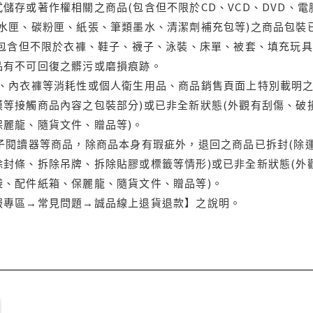
儲存或著作權相關之商品(包含但不限於CD、VCD、DVD、電
水匣、碳粉匣、紙張、筆類墨水、清潔劑補充包等)之商品包裝已
(包含但不限於衣褲、鞋子、襪子、泳裝、床單、被套、填充玩具
品有不可回復之髒污或磨損痕跡。
品、內衣褲等消耗性或個人衛生用品、商品銷售頁面上特別載明之
等接觸商品內容之包裝部分)或已非全新狀態(外觀有刮傷、破
保麗龍、隨貨文件、贈品等)。
電子閱讀器等商品，除商品本身有瑕疵外，退回之商品已拆封(除
封條、拆除吊牌、拆除貼膠或標籤等情形)或已非全新狀態(外
袋、配件紙箱、保麗龍、隨貨文件、贈品等)。
服專區→常見問題→誠品線上退貨退款】之說明。