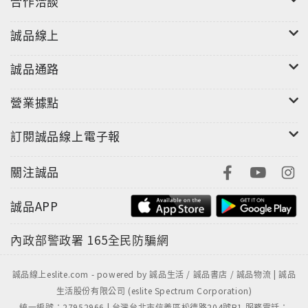
合作洽談
誠品線上
誠品通路
營業據點
訂閱誠品線上電子報
關注誠品
誠品APP
內政部警政署
165全民防騙網
誠品線上eslite.com - powered by 誠品生活 / 誠品書店 / 誠品物流 | 誠品
生活股份有限公司 (eslite Spectrum Corporation)
統一編號：27952966 | 台灣台北市信義區松德路204號B1 服務電話：