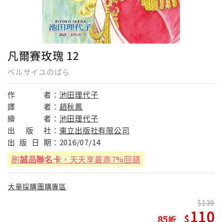
凡爾賽玫瑰 12
べルサイユのばら
作
者：
池田理代子
譯
者：
趙秋鳳
繪
者：
池田理代子
出
版
社：
東立出版社有限公司
出
版
日
期：
2016/07/14
刷
誠品聯名卡
，天天享最高7%回饋
大量採購團購專區
130
110
85