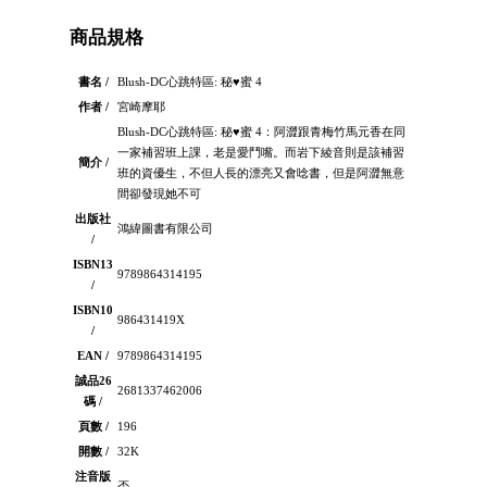
商品規格
書名 /
Blush-DC心跳特區: 秘♥蜜 4
作者 /
宮崎摩耶
Blush-DC心跳特區: 秘♥蜜 4：阿澀跟青梅竹馬元香在同
一家補習班上課，老是愛鬥嘴。而岩下綾音則是該補習
簡介 /
班的資優生，不但人長的漂亮又會唸書，但是阿澀無意
間卻發現她不可
出版社
鴻緯圖書有限公司
/
ISBN13
9789864314195
/
ISBN10
986431419X
/
EAN /
9789864314195
誠品26
2681337462006
碼 /
頁數 /
196
開數 /
32K
注音版
否