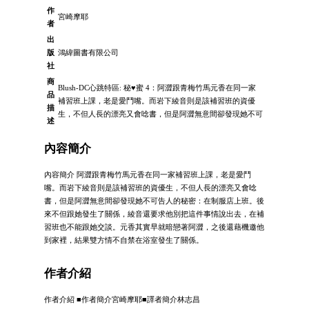
作
宮崎摩耶
者
出
版
鴻緯圖書有限公司
社
商
Blush-DC心跳特區: 秘♥蜜 4：阿澀跟青梅竹馬元香在同一家
品
補習班上課，老是愛鬥嘴。而岩下綾音則是該補習班的資優
描
生，不但人長的漂亮又會唸書，但是阿澀無意間卻發現她不可
述
內容簡介
內容簡介 阿澀跟青梅竹馬元香在同一家補習班上課，老是愛鬥
嘴。而岩下綾音則是該補習班的資優生，不但人長的漂亮又會唸
書，但是阿澀無意間卻發現她不可告人的秘密：在制服店上班。後
來不但跟她發生了關係，綾音還要求他別把這件事情說出去，在補
習班也不能跟她交談。元香其實早就暗戀著阿澀，之後還藉機邀他
到家裡，結果雙方情不自禁在浴室發生了關係。
作者介紹
作者介紹 ■作者簡介宮崎摩耶■譯者簡介林志昌