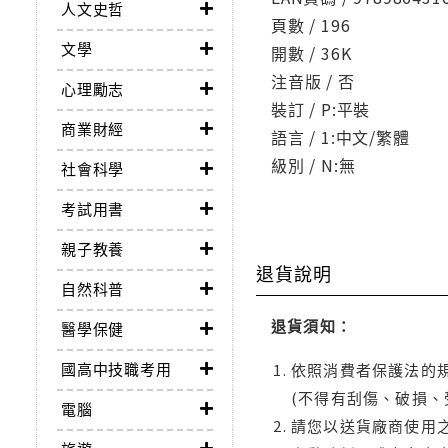
人文史哲
頁數 / 196
文學
開數 / 36K
注音版 / 否
心理勵志
裝訂 / P:平裝
商業財經
語言 / 1:中文/繁體
級別 / N:無
社會科學
考試用書
親子教養
退貨說明
自然科普
退貨須知：
醫學保健
國高中技職考用
依照消費者保護法的規
(不得有刮傷、破損、
電腦
請您以送貨廠商使用