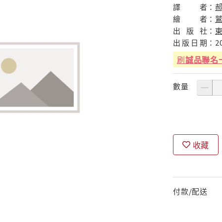
譯
者：
繪
者：
出
版
社：
出
版
日
期：
2
刷
誠品聯名
數量
收藏
付款/配送