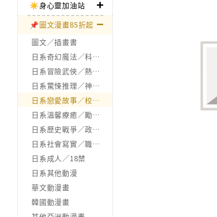
☀️身心靈加油站
📌圖文漫畫85折起
圖文／插畫書
日系奇幻魔法／科幻冒險
日系冒險武俠／熱血運動
日系驚悚推理／神怪靈異
日系戀愛故事／校園青春
日系溫馨療癒／勵志搞笑
日系歷史戰爭／政治宗教
日系社會寫實／職場職人
日系成人／18禁
日系其他動漫
華文動漫畫
韓國動漫畫
其他亞洲動漫畫