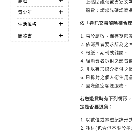
旅遊
上黏貼紙張或書寫文
退費；請您先確認商
青少年
依「通訊交易解除權合
生活風格
簡體書
易於腐敗、保存期限較
依消費者要求所為之客
報紙、期刊或雜誌。
經消費者拆封之影音
非以有形媒介提供之數
已拆封之個人衛生用品
國際航空客運服務。
若您退貨時有下列情形，
定是否要退貨：
以數位或電磁紀錄形式
耗材(包含但不限於墨