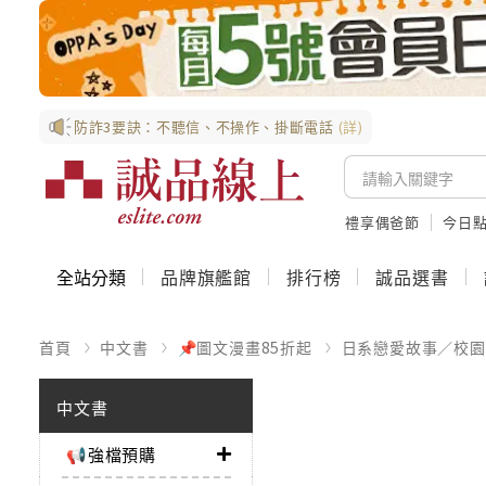
防詐3要訣：不聽信、不操作、掛斷電話
(詳)
禮享偶爸節
今日
全站分類
品牌旗艦館
排行榜
誠品選書
首頁
中文書
📌圖文漫畫85折起
日系戀愛故事／校園
中文書
📢強檔預購