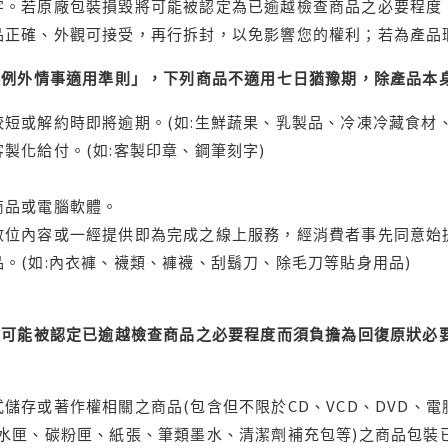
字。若原廠包裝損毀將可能被認定為已逾越檢查商品之必要程度，
品正確、外觀可接受，再行拆封，以免影響您的權利；若為產品
理例外情事適用準則」，下列商品不適用七日猶豫期，除產品本
短或解約時即將逾期。(如:生鮮蔬果、乳製品、冷凍冷藏食材、
製化給付。(如:客製印章、鋼筆刻字)
商品或電腦軟體。
位內容或一經提供即為完成之線上服務，經消費者事先同意始提
。(如:內衣褲、襪類、褲襪、刮鬍刀、除毛刀等貼身用品)
可能被認定已逾越檢查商品之必要程度而須負擔為回復原狀必要
儲存或著作權相關之商品(包含但不限於CD、VCD、DVD、電
水匣、碳粉匣、紙張、筆類墨水、清潔劑補充包等)之商品包裝已