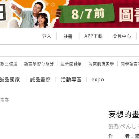
登入
APP下載
會員中心
註冊
點數三倍送
語言學習ㄅ級分
迎新開鞋祭
清爽肌膚美學
開學語言
誠品獨家
誠品畫廊
活動專區
expo
青春
妄想的畫筆
妄想ぺんし
作
者：