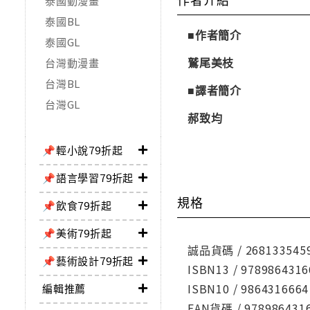
泰國動漫畫
泰國BL
■作者簡介
泰國GL
鷲尾美枝
台灣動漫畫
台灣BL
■譯者簡介
台灣GL
郝致均
📌輕小說79折起
📌語言學習79折起
規格
📌飲食79折起
📌美術79折起
誠品貨碼 / 268133545
📌藝術設計79折起
ISBN13 / 9789864316
ISBN10 / 9864316664
編輯推薦
EAN貨碼 / 978986431