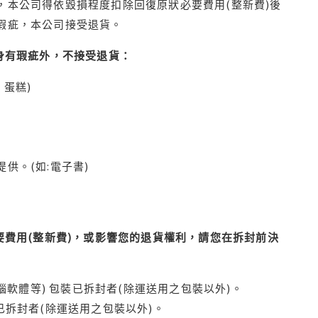
本公司得依毀損程度扣除回復原狀必要費用(整新費)後
瑕疵，本公司接受退貨。
身有瑕疵外，不接受退貨：
蛋糕)
供。(如:電子書)
費用(整新費)，或影響您的退貨權利，請您在拆封前決
腦軟體等) 包裝已拆封者(除運送用之包裝以外)。
拆封者(除運送用之包裝以外)。