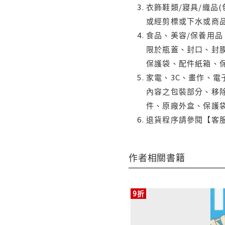
衣飾鞋類/寢具/織品
或經剪標或下水或商
食品、美容/保養用
限於瓶蓋、封口、封膜
保護袋、配件紙箱、
家電、3C、畫作、
內容之包裝部分、移除
件、原廠外盒、保護
退貨程序請參閱【客
作者相關書籍
9折