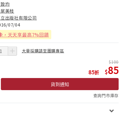
郝致均
鷲尾美枝
東立出版社有限公司
016/07/04
卡
，天天享最高7%回饋
大量採購請至團購專區
100
85
85
貨到通知
查詢門市庫存