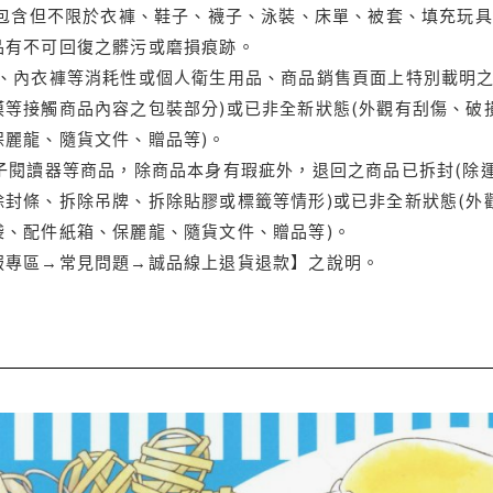
(包含但不限於衣褲、鞋子、襪子、泳裝、床單、被套、填充玩具
品有不可回復之髒污或磨損痕跡。
品、內衣褲等消耗性或個人衛生用品、商品銷售頁面上特別載明之
等接觸商品內容之包裝部分)或已非全新狀態(外觀有刮傷、破
保麗龍、隨貨文件、贈品等)。
電子閱讀器等商品，除商品本身有瑕疵外，退回之商品已拆封(除
封條、拆除吊牌、拆除貼膠或標籤等情形)或已非全新狀態(外
袋、配件紙箱、保麗龍、隨貨文件、贈品等)。
服專區→常見問題→誠品線上退貨退款】之說明。