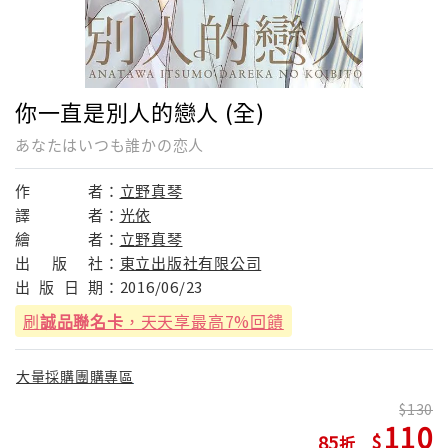
你一直是別人的戀人 (全)
あなたはいつも誰かの恋人
作
者：
立野真琴
譯
者：
光依
繪
者：
立野真琴
出
版
社：
東立出版社有限公司
出
版
日
期：
2016/06/23
刷
誠品聯名卡
，天天享最高7%回饋
大量採購團購專區
130
110
85