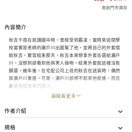
查詢門市庫存
內容簡介
秋吉千尋在就讀國中時，曾經受到霸凌，當時來這間學
校當實習老師的瀨戶川出面幫了他，並將自己的外套借
給秋吉，實習結束那天，秋吉本來想拿外套去還給瀨戶
川，沒想到卻看到他與男人接吻，結果外套就這樣沒有
歸還。幾年後，在宅配公司上班的秋吉在送貨時，偶然
與瀨戶川重逢，可是，瀨戶川卻想不起來他是誰，而且
身邊有個俊美的戀人……
展開看更多
作者介紹
規格