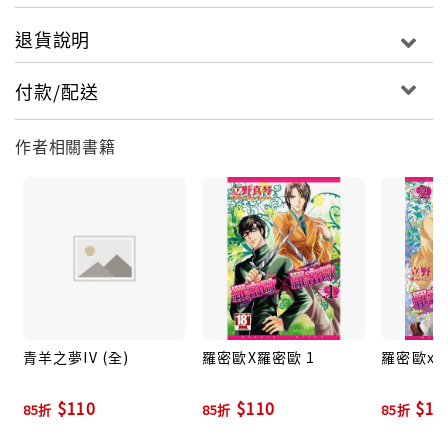
退貨說明
付款/配送
作者相關書籍
青羊之夢IV (全)
羅密歐X羅密歐 1
羅密歐x羅
$110
$110
$11
85折
85折
85折