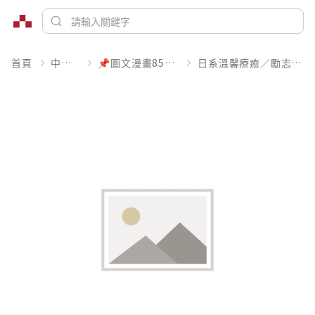
首頁
中文書
📌圖文漫畫85折起
日系溫馨療癒／勵志搞笑