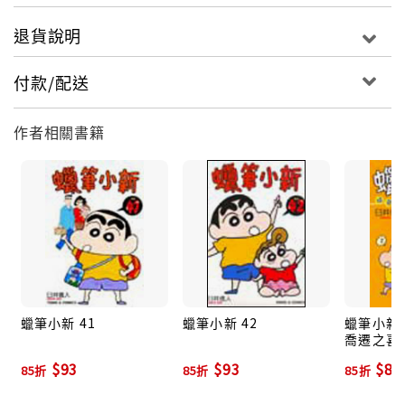
退貨說明
付款/配送
作者相關書籍
蠟筆小新 41
蠟筆小新 42
蠟筆小新精
喬遷之喜
$93
$93
$80
85折
85折
85折