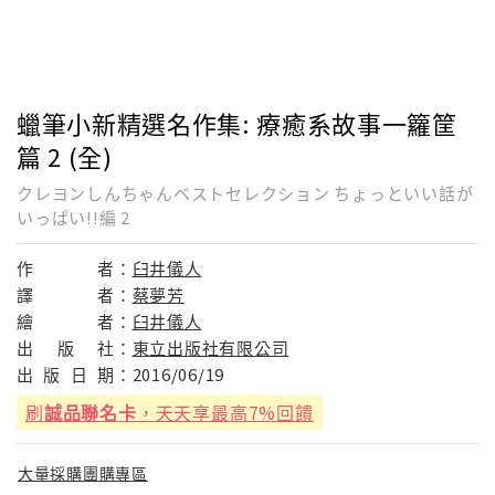
蠟筆小新精選名作集: 療癒系故事一籮筐
篇 2 (全)
クレヨンしんちゃんベストセレクション ちょっといい話が
いっぱい!!編 2
作
者：
臼井儀人
譯
者：
蔡夢芳
繪
者：
臼井儀人
出
版
社：
東立出版社有限公司
出
版
日
期：
2016/06/19
刷
誠品聯名卡
，天天享最高7%回饋
大量採購團購專區