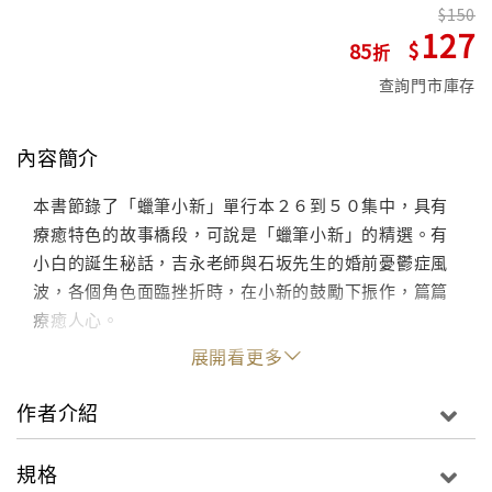
150
127
85
查詢門市庫存
內容簡介
本書節錄了「蠟筆小新」單行本２６到５０集中，具有
療癒特色的故事橋段，可說是「蠟筆小新」的精選。有
小白的誕生秘話，吉永老師與石坂先生的婚前憂鬱症風
波，各個角色面臨挫折時，在小新的鼓勵下振作，篇篇
療癒人心。
展開看更多
作者介紹
規格