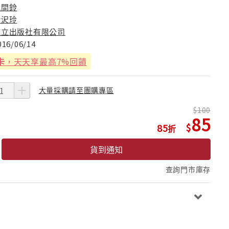
風間鈴
伊沢玲
東立出版社有限公司
016/06/14
卡
，天天享最高7%回饋
大量採購請至團購專區
100
85
85
貨到通知
查詢門市庫存