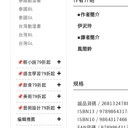
泰國動漫畫
泰國BL
■作者簡介
泰國GL
伊沢玲
台灣動漫畫
台灣BL
■譯者簡介
台灣GL
風間鈴
📌輕小說79折起
📌語言學習79折起
規格
📌飲食79折起
📌美術79折起
誠品貨碼 / 268132478
📌藝術設計79折起
ISBN13 / 9789864317
ISBN10 / 9864317466
編輯推薦
EAN貨碼 / 978986431