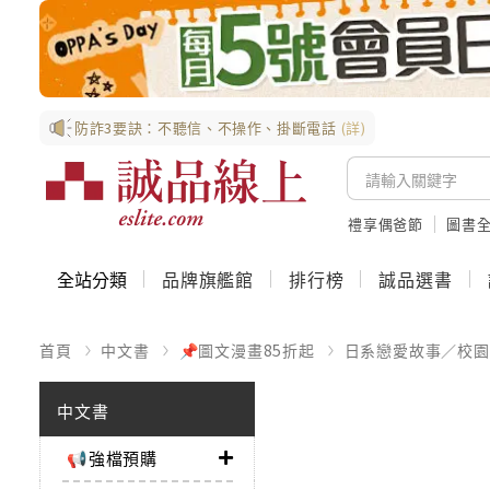
防詐3要訣：不聽信、不操作、掛斷電話
(詳)
禮享偶爸節
圖書全
全站分類
品牌旗艦館
排行榜
誠品選書
首頁
中文書
📌圖文漫畫85折起
日系戀愛故事／校園
中文書
📢強檔預購