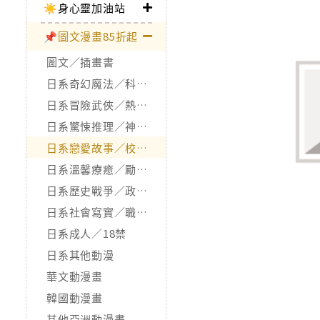
☀️身心靈加油站
📌圖文漫畫85折起
圖文／插畫書
日系奇幻魔法／科幻冒險
日系冒險武俠／熱血運動
日系驚悚推理／神怪靈異
日系戀愛故事／校園青春
日系溫馨療癒／勵志搞笑
日系歷史戰爭／政治宗教
日系社會寫實／職場職人
日系成人／18禁
日系其他動漫
華文動漫畫
韓國動漫畫
其他亞洲動漫畫