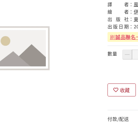
譯
者：
繪
者：
出
版
社：
出
版
日
期：
2
刷
誠品聯名
數量
收藏
付款/配送