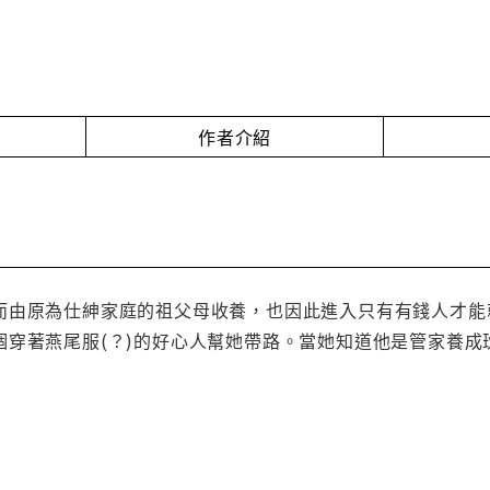
作者介紹
而由原為仕紳家庭的祖父母收養，也因此進入只有有錢人才能
個穿著燕尾服(？)的好心人幫她帶路。當她知道他是管家養成