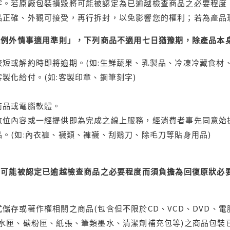
字。若原廠包裝損毀將可能被認定為已逾越檢查商品之必要程度，
品正確、外觀可接受，再行拆封，以免影響您的權利；若為產品
理例外情事適用準則」，下列商品不適用七日猶豫期，除產品本
短或解約時即將逾期。(如:生鮮蔬果、乳製品、冷凍冷藏食材、
製化給付。(如:客製印章、鋼筆刻字)
商品或電腦軟體。
位內容或一經提供即為完成之線上服務，經消費者事先同意始提
。(如:內衣褲、襪類、褲襪、刮鬍刀、除毛刀等貼身用品)
可能被認定已逾越檢查商品之必要程度而須負擔為回復原狀必要
儲存或著作權相關之商品(包含但不限於CD、VCD、DVD、電
水匣、碳粉匣、紙張、筆類墨水、清潔劑補充包等)之商品包裝已