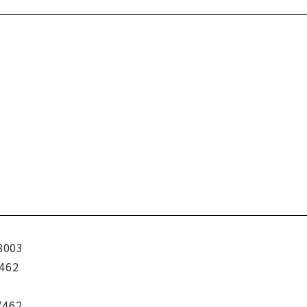
8003
462
7462