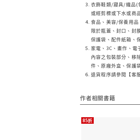
衣飾鞋類/寢具/織品
或經剪標或下水或商
食品、美容/保養用
限於瓶蓋、封口、封膜
保護袋、配件紙箱、
家電、3C、畫作、
內容之包裝部分、移除
件、原廠外盒、保護
退貨程序請參閱【客
作者相關書籍
85折