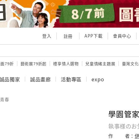
登入
APP下載
會員中心
註冊
面79折
藝術展79折起
禮享情人選物
兒童情緒主題展
臺灣文化
誠品獨家
誠品畫廊
活動專區
expo
青春
學園管家 
執事様のお
作
者：