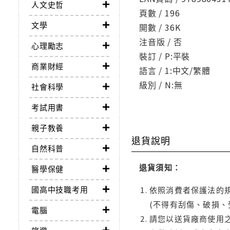
人文史哲
頁數 / 196
文學
開數 / 36K
注音版 / 否
心理勵志
裝訂 / P:平裝
商業財經
語言 / 1:中文/繁體
級別 / N:無
社會科學
考試用書
親子教養
退貨說明
自然科普
退貨須知：
醫學保健
國高中技職考用
依照消費者保護法的規
(不得有刮傷、破損、
電腦
請您以送貨廠商使用