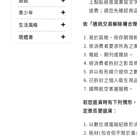
旅遊
上黏貼紙張或書寫文
退費；請您先確認商
青少年
依「通訊交易解除權合
生活風格
簡體書
易於腐敗、保存期限較
依消費者要求所為之客
報紙、期刊或雜誌。
經消費者拆封之影音
非以有形媒介提供之數
已拆封之個人衛生用品
國際航空客運服務。
若您退貨時有下列情形，
定是否要退貨：
以數位或電磁紀錄形式
耗材(包含但不限於墨