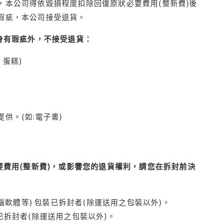
本公司得依毀損程度扣除回復原狀必要費用(整新費)後
瑕疵，本公司接受退貨。
身有瑕疵外，不接受退貨：
蛋糕)
供。(如:電子書)
費用(整新費)，或影響您的退貨權利，請您在拆封前決
腦軟體等) 包裝已拆封者(除運送用之包裝以外)。
拆封者(除運送用之包裝以外)。