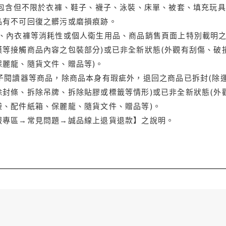
(包含但不限於衣褲、鞋子、襪子、泳裝、床單、被套、填充玩具
品有不可回復之髒污或磨損痕跡。
品、內衣褲等消耗性或個人衛生用品、商品銷售頁面上特別載明之
等接觸商品內容之包裝部分)或已非全新狀態(外觀有刮傷、破
保麗龍、隨貨文件、贈品等)。
電子閱讀器等商品，除商品本身有瑕疵外，退回之商品已拆封(除
封條、拆除吊牌、拆除貼膠或標籤等情形)或已非全新狀態(外
袋、配件紙箱、保麗龍、隨貨文件、贈品等)。
服專區→常見問題→誠品線上退貨退款】之說明。