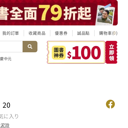
我的訂單
收藏商品
優惠券
誠品點
購物車(
)
0
慶中元
20
気に入り
伊沢玲