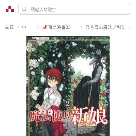
首頁
中文書
📌圖文漫畫85折起
日系奇幻魔法／科幻冒險