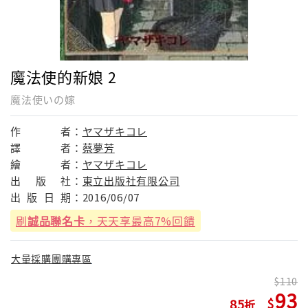
魔法使的新娘 2
魔法使いの嫁
作
者：
ヤマザキコレ
譯
者：
蔡夢芳
繪
者：
ヤマザキコレ
出
版
社：
東立出版社有限公司
出
版
日
期：
2016/06/07
刷
誠品聯名卡
，天天享最高7%回饋
大量採購團購專區
110
93
85