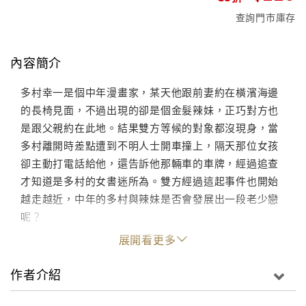
查詢門市庫存
內容簡介
多村幸一是個中年漫畫家，某天他跟前妻約在橫濱海邊
的長椅見面，不過出現的卻是個金髮辣妹，正巧對方也
是跟父親約在此地。結果雙方等候的對象都沒現身，當
多村離開時差點遭到不明人士開車撞上，隔天那位女孩
卻主動打電話給他，還告訴他那輛車的車牌，經過追查
才知道是多村的女書迷所為。雙方經過這起事件也開始
越走越近，中年的多村與辣妹是否會發展出一段老少戀
呢？
展開看更多
作者介紹