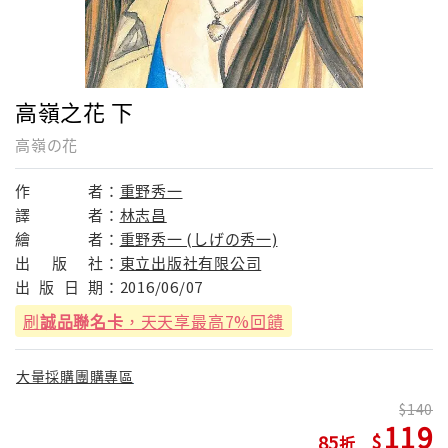
高嶺之花 下
高嶺の花
作
者：
重野秀一
譯
者：
林志昌
繪
者：
重野秀一 (しげの秀一)
出
版
社：
東立出版社有限公司
出
版
日
期：
2016/06/07
刷
誠品聯名卡
，天天享最高7%回饋
大量採購團購專區
140
119
85