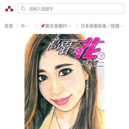
首頁
中文書
📌圖文漫畫85折起
日系戀愛故事／校園青春