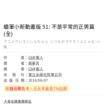
蠟筆小新動畫版 51: 不是平常的正男篇
(全)
アニメクレヨンしんちゃん: いつものマサオくんじゃな~い
編
作
者：
臼井儀人
譯
者：
蔡夢芳
繪
者：
臼井儀人
出
版
社：
東立出版社有限公司
出
版
日
期：
2016/06/07
刷
誠品聯名卡
，天天享最高7%回饋
大量採購團購專區