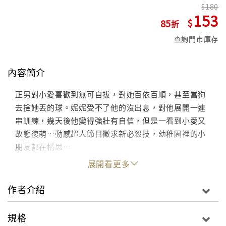
180
153
85
查詢門市庫存
內容簡介
正男對小愛喜歡到無可自拔，對她百依百順，甚至當狗
去撿她丟的球。妮妮受不了他的沒出息，對他展開一連
串訓練，幾天後他變得強壯有自信，但是一看到小愛又
故態復萌…動感超人節目徵求新必殺技，幼稚園裡的小
朋友都在構思…
展開看更多
作者介紹
規格