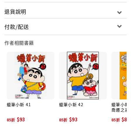
退貨說明
付款/配送
作者相關書籍
蠟筆小新 41
蠟筆小新 42
蠟筆小新精
喬遷之喜
$93
$93
$80
85折
85折
85折