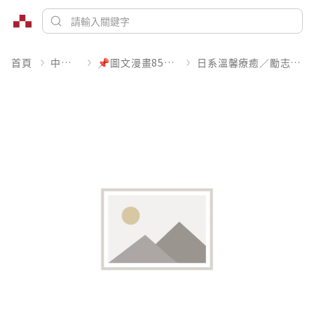
首頁
中文書
📌圖文漫畫85折起
日系溫馨療癒／勵志搞笑