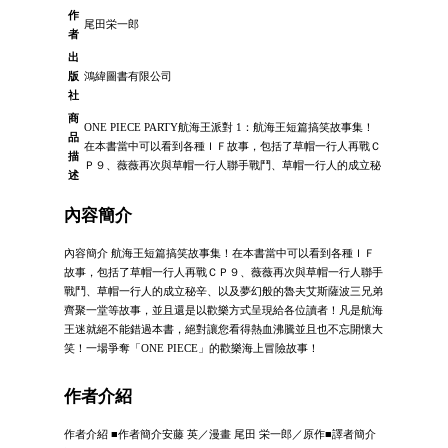
作
尾田栄一郎
者
出
版
鴻緯圖書有限公司
社
商
ONE PIECE PARTY航海王派對 1：航海王短篇搞笑故事集！
品
在本書當中可以看到各種ＩＦ故事，包括了草帽一行人再戰Ｃ
描
Ｐ９、薇薇再次與草帽一行人聯手戰鬥、草帽一行人的成立秘
述
內容簡介
內容簡介 航海王短篇搞笑故事集！在本書當中可以看到各種ＩＦ
故事，包括了草帽一行人再戰ＣＰ９、薇薇再次與草帽一行人聯手
戰鬥、草帽一行人的成立秘辛、以及夢幻般的魯夫艾斯薩波三兄弟
齊聚一堂等故事，並且還是以歡樂方式呈現給各位讀者！凡是航海
王迷就絕不能錯過本書，絕對讓您看得熱血沸騰並且也不忘開懷大
笑！一場爭奪「ONE PIECE」的歡樂海上冒險故事！
作者介紹
作者介紹 ■作者簡介安藤 英／漫畫 尾田 栄一郎／原作■譯者簡介