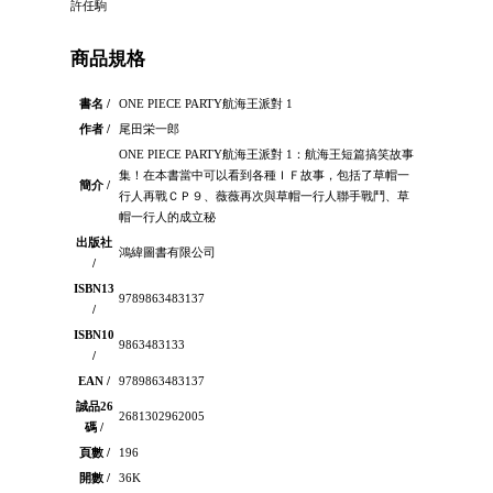
許任駒
商品規格
書名 /
ONE PIECE PARTY航海王派對 1
作者 /
尾田栄一郎
ONE PIECE PARTY航海王派對 1：航海王短篇搞笑故事
集！在本書當中可以看到各種ＩＦ故事，包括了草帽一
簡介 /
行人再戰ＣＰ９、薇薇再次與草帽一行人聯手戰鬥、草
帽一行人的成立秘
出版社
鴻緯圖書有限公司
/
ISBN13
9789863483137
/
ISBN10
9863483133
/
EAN /
9789863483137
誠品26
2681302962005
碼 /
頁數 /
196
開數 /
36K