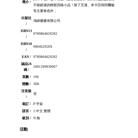
簡介 /
不能錯過的輕鬆四格小品！除了艾連、米卡莎與阿爾敏
等主要角色外，
出版社
鴻緯圖書有限公司
/
ISBN13
9789864629282
/
ISBN10
986462928X
/
EAN /
9789864629282
誠品26
2681299839007
碼 /
頁數 /
196
開數 /
36K
注音版
否
/
裝訂 /
P:平裝
語言 /
1:中文 繁體
級別 /
N:無
活動