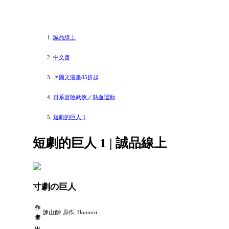
誠品線上
中文書
📌圖文漫畫85折起
日系冒險武俠／熱血運動
短劇的巨人 1
短劇的巨人 1 | 誠品線上
寸劇の巨人
作
諫山創/ 原作; Hounori
者