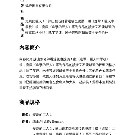
出
版
鴻緯圖書有限公司
社
商
短劇的巨人 1：諫山創老師看過後也說讚！繼《進擊！巨人中
品
學校》後，喜歡《進擊的巨人》系列作品的讀者又不能錯過的
描
輕鬆四格小品！除了艾連、米卡莎與阿爾敏等主要角色外，
述
內容簡介
內容簡介 諫山創老師看過後也說讚！繼《進擊！巨人中學校》
後，喜歡《進擊的巨人》系列作品的讀者又不能錯過的輕鬆四格小
品！除了艾連、米卡莎與阿爾敏等主要角色外，其他角色如笨蛋柯
尼、吃貨莎夏、依舊天使的克里斯塔等人也是絕佳的看點！而在本
篇中已經領便當的角色也會出來和大家一起搞笑！覺得本篇劇情沉
重時不妨讀讀它喘口氣！
商品規格
書名 /
短劇的巨人 1
作者 /
諫山創 原作; Hounori
短劇的巨人 1：諫山創老師看過後也說讚！繼《進擊！巨
人中學校》後，喜歡《進擊的巨人》系列作品的讀者又