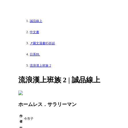
誠品線上
中文書
📌圖文漫畫85折起
日系BL
流浪漢上班族 2
流浪漢上班族 2 | 誠品線上
ホームレス．サラリーマン
作
今市子
者