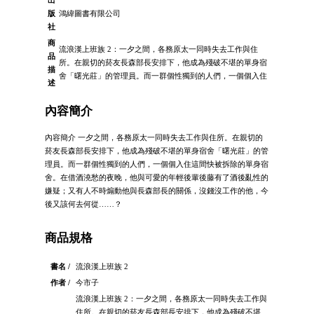
出
版
鴻緯圖書有限公司
社
商
流浪漢上班族 2：一夕之間，各務原太一同時失去工作與住
品
所。在親切的菸友長森部長安排下，他成為殘破不堪的單身宿
描
舍「曙光莊」的管理員。而一群個性獨到的人們，一個個入住
述
內容簡介
內容簡介 一夕之間，各務原太一同時失去工作與住所。在親切的
菸友長森部長安排下，他成為殘破不堪的單身宿舍「曙光莊」的管
理員。而一群個性獨到的人們，一個個入住這間快被拆除的單身宿
舍。在借酒澆愁的夜晚，他與可愛的年輕後輩後藤有了酒後亂性的
嫌疑；又有人不時煽動他與長森部長的關係，沒錢沒工作的他，今
後又該何去何從……？
商品規格
書名 /
流浪漢上班族 2
作者 /
今市子
流浪漢上班族 2：一夕之間，各務原太一同時失去工作與
住所。在親切的菸友長森部長安排下，他成為殘破不堪