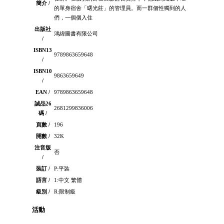
簡介 /
的單身宿舍「曙光莊」的管理員。而一群個性獨到的人
們，一個個入住
出版社
鴻緯圖書有限公司
/
ISBN13
9789863659648
/
ISBN10
9863659649
/
EAN /
9789863659648
誠品26
2681299836006
碼 /
頁數 /
196
開數 /
32K
注音版
否
/
裝訂 /
P:平裝
語言 /
1:中文 繁體
級別 /
R:限制級
活動