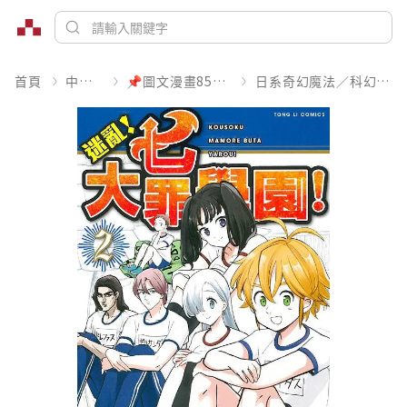
首頁
中文書
📌圖文漫畫85折起
日系奇幻魔法／科幻冒險