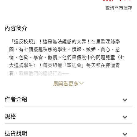
查詢門市庫存
內容簡介
「違反校規」！這是無法饒恕的大罪！在里歐涅絲學
園，有七個擾亂秩序的學生。憤怒、嫉妒、貪心、怠
惰、色欲、暴食、傲慢。他們是傳說中的問題兒童〈七
大違規學生〉！精英組織「聖徒會」每天都在揮灑青
春，取締他們的違規行為──
展開看更多
作者介紹
規格
退貨說明