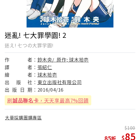
迷亂! 七大罪學園! 2
迷え! 七つの大罪学園!
作
者：
鈴木央/ 原作; 球木拾壱
譯
者：
張紹仁
繪
者：
球木拾壱
出
版
社：
東立出版社有限公司
出
版
日
期：
2016/04/16
刷
誠品聯名卡
，天天享最高7%回饋
大量採購團購專區
100
85
85