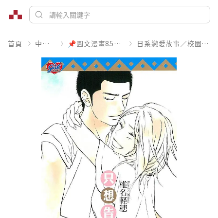
首頁
中文書
📌圖文漫畫85折起
日系戀愛故事／校園青春