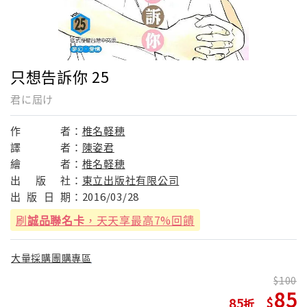
只想告訴你 25
君に屆け
作
者：
椎名軽穂
譯
者：
陳姿君
繪
者：
椎名軽穂
出
版
社：
東立出版社有限公司
出
版
日
期：
2016/03/28
刷
誠品聯名卡
，天天享最高7%回饋
大量採購團購專區
100
85
85