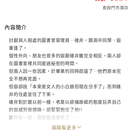
查詢門市庫存
內容簡介
討厭與人相處的圖書室管理員．碓井，跟高中同學．嶽
重逢了。
個性外向、朋友也很多的嶽跟碓井雖完全相反，兩人卻
在圖書室裡共同度過秘密的時間。
但兩人因一些因素，於畢業的同時疏遠了…他們原本完
全不想再見面，
但嶽卻說「本來是女人的小白臉但現在分手了」而到碓
井的住處並住了下來。
碓井對於跟以前一樣，老是以欲擒故縱的態度玩弄自己
的嶽感到很煩躁，卻緊緊抱住了他!!
跟你在一起，我就變成廢柴了……
展開看更多