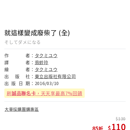
就這樣變成廢柴了 (全)
そしてダメになる
作
者：
タクミユウ
譯
者：
翁蛉玲
繪
者：
タクミユウ
出
版
社：
東立出版社有限公司
出
版
日
期：
2016/03/10
刷
誠品聯名卡
，天天享最高7%回饋
大量採購團購專區
130
110
85