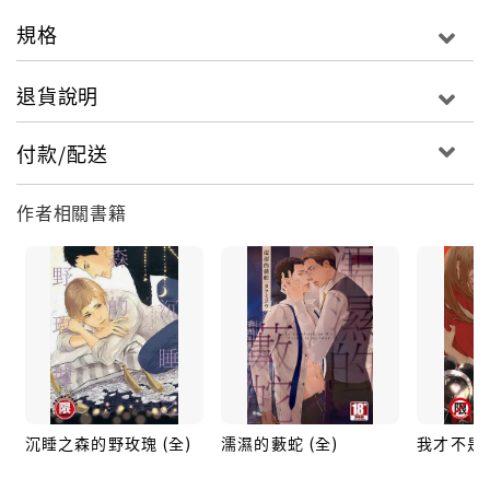
規格
退貨說明
付款/配送
作者相關書籍
沉睡之森的野玫瑰 (全)
濡濕的藪蛇 (全)
我才不是