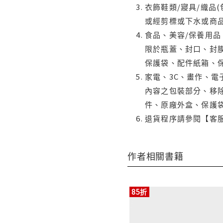
衣飾鞋類/寢具/織品
或經剪標或下水或商
食品、美容/保養用
限於瓶蓋、封口、封膜
保護袋、配件紙箱、
家電、3C、畫作、
內容之包裝部分、移除
件、原廠外盒、保護
退貨程序請參閱【客
作者相關書籍
85折