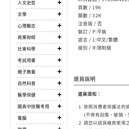
人文史哲
頁數 / 196
文學
開數 / 32K
注音版 / 否
心理勵志
裝訂 / P:平裝
商業財經
語言 / 1:中文/繁體
級別 / R:限制級
社會科學
考試用書
親子教養
退貨說明
自然科普
退貨須知：
醫學保健
國高中技職考用
依照消費者保護法的規
(不得有刮傷、破損、
電腦
請您以送貨廠商使用