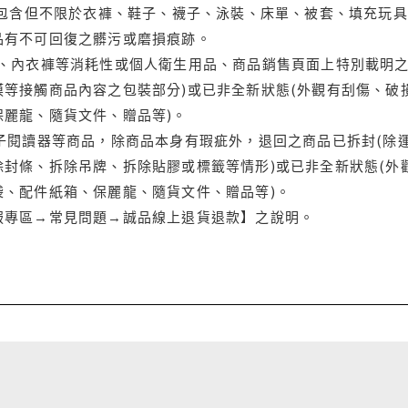
(包含但不限於衣褲、鞋子、襪子、泳裝、床單、被套、填充玩具
品有不可回復之髒污或磨損痕跡。
品、內衣褲等消耗性或個人衛生用品、商品銷售頁面上特別載明之
等接觸商品內容之包裝部分)或已非全新狀態(外觀有刮傷、破
保麗龍、隨貨文件、贈品等)。
電子閱讀器等商品，除商品本身有瑕疵外，退回之商品已拆封(除
封條、拆除吊牌、拆除貼膠或標籤等情形)或已非全新狀態(外
袋、配件紙箱、保麗龍、隨貨文件、贈品等)。
服專區→常見問題→誠品線上退貨退款】之說明。