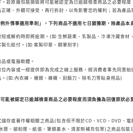
字。若原廠包裝損毀將可能被認定為已逾越檢查商品之必要程度，
品正確、外觀可接受，再行拆封，以免影響您的權利；若為產品
理例外情事適用準則」，下列商品不適用七日猶豫期，除產品本
短或解約時即將逾期。(如:生鮮蔬果、乳製品、冷凍冷藏食材、
製化給付。(如:客製印章、鋼筆刻字)
商品或電腦軟體。
位內容或一經提供即為完成之線上服務，經消費者事先同意始提
。(如:內衣褲、襪類、褲襪、刮鬍刀、除毛刀等貼身用品)
可能被認定已逾越檢查商品之必要程度而須負擔為回復原狀必要
儲存或著作權相關之商品(包含但不限於CD、VCD、DVD、電
水匣、碳粉匣、紙張、筆類墨水、清潔劑補充包等)之商品包裝已