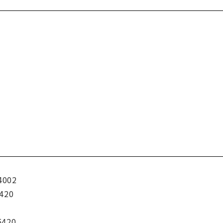
4002
420
5420