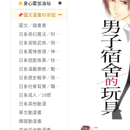
☀️身心靈加油站
📌圖文漫畫85折起
圖文／插畫書
日系奇幻魔法／科幻冒險
日系冒險武俠／熱血運動
日系驚悚推理／神怪靈異
日系戀愛故事／校園青春
日系溫馨療癒／勵志搞笑
日系歷史戰爭／政治宗教
日系社會寫實／職場職人
日系成人／18禁
日系其他動漫
華文動漫畫
韓國動漫畫
其他亞洲動漫畫