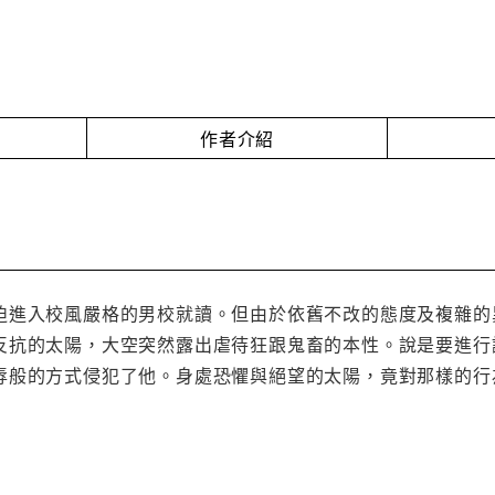
作者介紹
迫進入校風嚴格的男校就讀。但由於依舊不改的態度及複雜的
反抗的太陽，大空突然露出虐待狂跟鬼畜的本性。說是要進行
辱般的方式侵犯了他。身處恐懼與絕望的太陽，竟對那樣的行