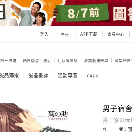
登入
APP下載
會員中心
註冊
點數三倍送
語言學習ㄅ級分
迎新開鞋祭
清爽肌膚美學
開學語言
誠品獨家
誠品畫廊
活動專區
expo
男子宿舍
男子寮の玩
作
者：