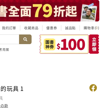
我的訂單
收藏商品
優惠券
誠品點
購物車(
)
0
考用展
的玩具 1
具
菊の助