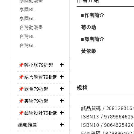
泰國動漫畫
泰國BL
■作者簡介
泰國GL
菊の助
台灣動漫畫
台灣BL
■譯者簡介
台灣GL
黃依齡
📌輕小說79折起
📌語言學習79折起
規格
📌飲食79折起
📌美術79折起
誠品貨碼 / 268128016
📌藝術設計79折起
ISBN13 / 9789864625
ISBN10 / 986462542X
編輯推薦
EAN貨碼 / 978986462