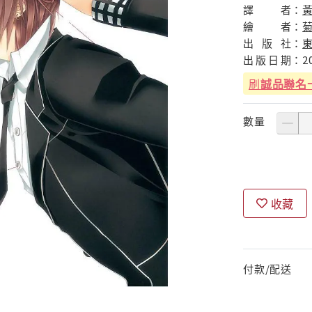
譯
者：
繪
者：
出
版
社：
出
版
日
期：
2
刷
誠品聯名
數量
收藏
付款/配送