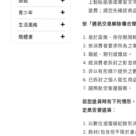
旅遊
上黏貼紙張或書寫文
退費；請您先確認商
青少年
依「通訊交易解除權合
生活風格
簡體書
易於腐敗、保存期限較
依消費者要求所為之客
報紙、期刊或雜誌。
經消費者拆封之影音
非以有形媒介提供之數
已拆封之個人衛生用品
國際航空客運服務。
若您退貨時有下列情形，
定是否要退貨：
以數位或電磁紀錄形式
耗材(包含但不限於墨