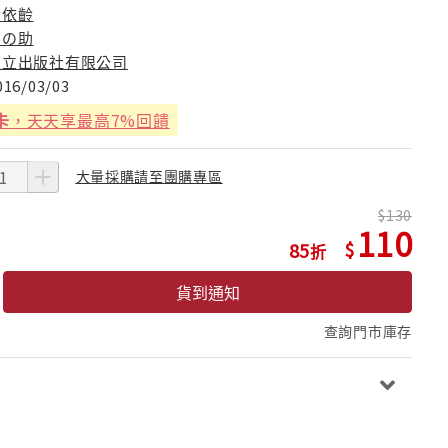
黃依齡
菊の助
東立出版社有限公司
016/03/03
卡
，天天享最高7%回饋
大量採購請至團購專區
130
110
85
貨到通知
查詢門市庫存