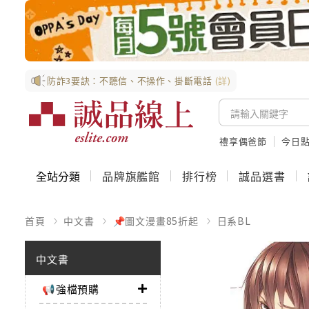
防詐3要訣：不聽信、不操作、掛斷電話
(詳)
禮享偶爸節
今日
全站分類
品牌旗艦館
排行榜
誠品選書
首頁
中文書
📌圖文漫畫85折起
日系BL
中文書
📢強檔預購