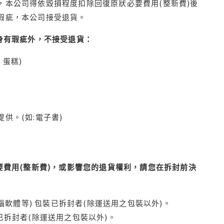
本公司得依毀損程度扣除回復原狀必要費用(整新費)後
瑕疵，本公司接受退貨。
身有瑕疵外，不接受退貨：
蛋糕)
供。(如:電子書)
費用(整新費)，或影響您的退貨權利，請您在拆封前決
腦軟體等) 包裝已拆封者(除運送用之包裝以外)。
拆封者(除運送用之包裝以外)。