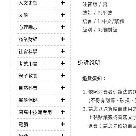
人文史哲
注音版 / 否
裝訂 / P:平裝
文學
語言 / 1:中文/繁體
心理勵志
級別 / R:限制級
商業財經
社會科學
退貨說明
考試用書
親子教養
退貨須知：
自然科普
依照消費者保護法的規
醫學保健
(不得有刮傷、破損、
請您以送貨廠商使用
國高中技職考用
上黏貼紙張或書寫文
電腦
退費；請您先確認商