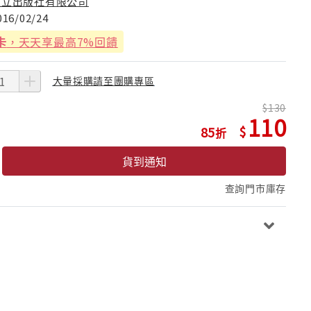
東立出版社有限公司
016/02/24
卡
，天天享最高7%回饋
大量採購請至團購專區
130
110
85
貨到通知
查詢門市庫存