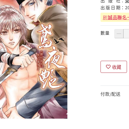
出
版
社：
出
版
日
期：
2
刷
誠品聯名
數量
收藏
付款/配送