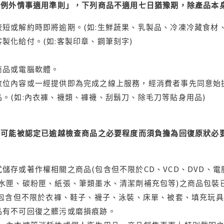
理例外情事適用準則」，下列商品不適用七日猶豫期，除產品本
短或解約時即將逾期。(如:生鮮蔬果、乳製品、冷凍冷藏食材、
製化給付。(如:客製印章、鋼筆刻字)
商品或電腦軟體。
位內容或一經提供即為完成之線上服務，經消費者事先同意始提
。(如:內衣褲、襪類、褲襪、刮鬍刀、除毛刀等貼身用品)
可能被認定已逾越檢查商品之必要程度而須負擔為回復原狀必要
儲存或著作權相關之商品(包含但不限於CD、VCD、DVD、電
水匣、碳粉匣、紙張、筆類墨水、清潔劑補充包等)之商品包裝已
(包含但不限於衣褲、鞋子、襪子、泳裝、床單、被套、填充玩具
品有不可回復之髒污或磨損痕跡。