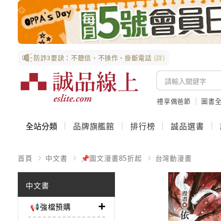
防詐3要訣：不聽信、不操作、掛斷電話
(詳)
禮享偶爸節
圖書全
全站分類
品牌旗艦館
排行榜
誠品選書
首頁
中文書
📌圖文漫畫85折起
台灣動漫畫
中文書
📢強檔預購