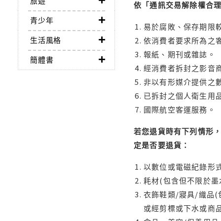
旅遊
依「通訊交易解除權合
青少年
易於腐敗、保存期限較
生活風格
依消費者要求所為之客
報紙、期刊或雜誌。
簡體書
經消費者拆封之影音
非以有形媒介提供之數
已拆封之個人衛生用品
國際航空客運服務。
若您退貨時有下列情形，
定是否要退貨：
以數位或電磁紀錄形式
耗材(包含但不限於墨
衣飾鞋類/寢具/織品
或經剪標或下水或商