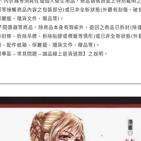
品、內衣褲等消耗性或個人衛生用品、商品銷售頁面上特別載明之
等接觸商品內容之包裝部分)或已非全新狀態(外觀有刮傷、破
保麗龍、隨貨文件、贈品等)。
電子閱讀器等商品，除商品本身有瑕疵外，退回之商品已拆封(除
封條、拆除吊牌、拆除貼膠或標籤等情形)或已非全新狀態(外
袋、配件紙箱、保麗龍、隨貨文件、贈品等)。
服專區→常見問題→誠品線上退貨退款】之說明。