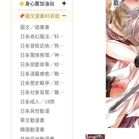
☀️身心靈加油站
📌圖文漫畫85折起
圖文／插畫書
日系奇幻魔法／科幻冒險
日系冒險武俠／熱血運動
日系驚悚推理／神怪靈異
日系戀愛故事／校園青春
日系溫馨療癒／勵志搞笑
日系歷史戰爭／政治宗教
日系社會寫實／職場職人
日系成人／18禁
日系其他動漫
華文動漫畫
韓國動漫畫
其他亞洲動漫畫