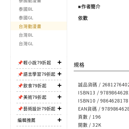
泰國動漫畫
■作者簡介
泰國BL
泰國GL
依歡
台灣動漫畫
台灣BL
台灣GL
📌輕小說79折起
規格
📌語言學習79折起
誠品貨碼 / 268127640
📌飲食79折起
ISBN13 / 9789864628
📌美術79折起
ISBN10 / 9864628178
EAN貨碼 / 978986462
📌藝術設計79折起
頁數 / 196
編輯推薦
開數 / 32K