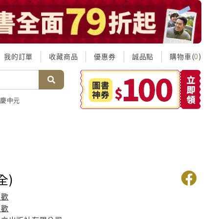
我的訂單
收藏商品
優惠券
誠品點
購物車(
)
0
慶中元
全)
依歡
依歡