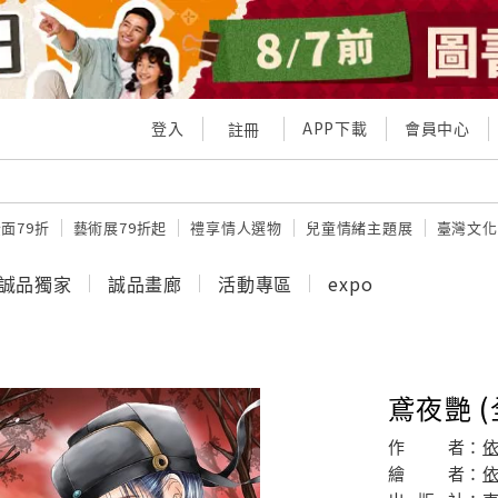
登入
APP下載
會員中心
註冊
面79折
藝術展79折起
禮享情人選物
兒童情緒主題展
臺灣文化
誠品獨家
誠品畫廊
活動專區
expo
鳶夜艷 (
作
者：
繪
者：