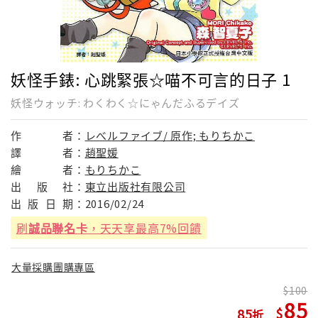
妖怪手錶: 心跳緊張☆喵不可言的日子 1
妖怪ウォッチ: わくわく☆にゃんだふるデイズ
作
者：
レべルファイブ/ 原作; もりちかこ
譯
者：
趙聖媛
繪
者：
もりちかこ
出
版
社：
東立出版社有限公司
出
版
日
期：
2016/02/24
刷
誠品聯名卡
，天天享最高7%回饋
大量採購團購專區
100
85
85