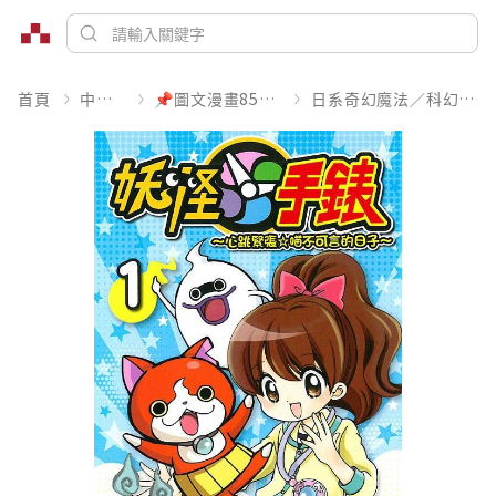
首頁
中文書
📌圖文漫畫85折起
日系奇幻魔法／科幻冒險