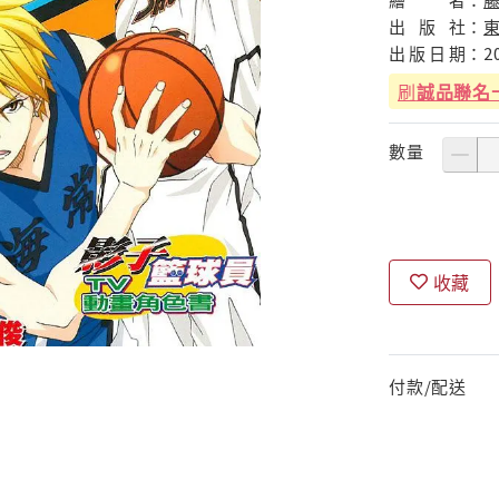
出
版
社：
出
版
日
期：
2
刷
誠品聯名
數量
收藏
付款/配送