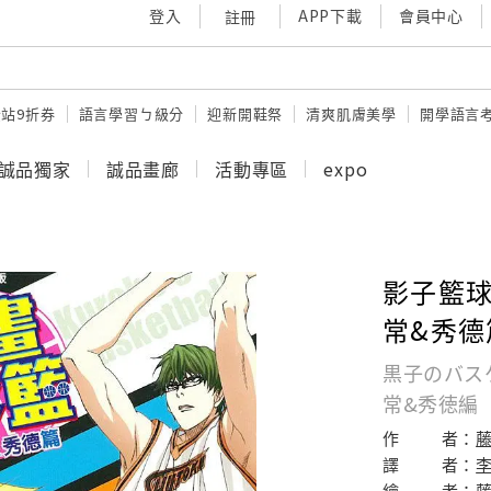
登入
APP下載
會員中心
註冊
站9折券
語言學習ㄅ級分
迎新開鞋祭
清爽肌膚美學
開學語言
誠品獨家
誠品畫廊
活動專區
expo
影子籃球
常&秀德
黒子のバスケ
常&秀徳編
作
者：
譯
者：
繪
者：