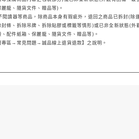
保麗龍、隨貨文件、贈品等)。
電子閱讀器等商品，除商品本身有瑕疵外，退回之商品已拆封(除
封條、拆除吊牌、拆除貼膠或標籤等情形)或已非全新狀態(外
袋、配件紙箱、保麗龍、隨貨文件、贈品等)。
服專區→常見問題→誠品線上退貨退款】之說明。