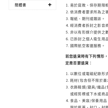
簡體書
易於腐敗、保存期限較
依消費者要求所為之客
報紙、期刊或雜誌。
經消費者拆封之影音
非以有形媒介提供之數
已拆封之個人衛生用品
國際航空客運服務。
若您退貨時有下列情形，
定是否要退貨：
以數位或電磁紀錄形式
耗材(包含但不限於墨
衣飾鞋類/寢具/織品
或經剪標或下水或商
食品、美容/保養用
限於瓶蓋、封口、封膜