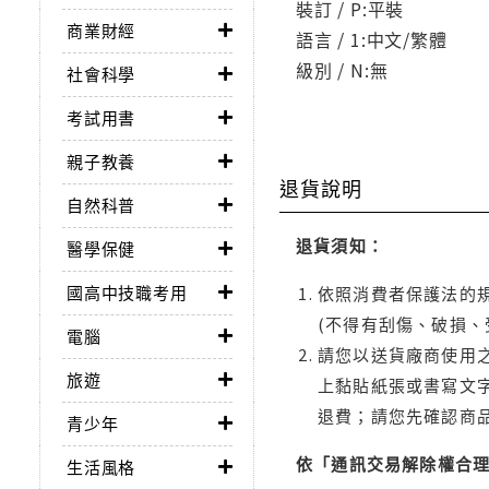
裝訂 / P:平裝
商業財經
語言 / 1:中文/繁體
級別 / N:無
社會科學
考試用書
親子教養
退貨說明
自然科普
退貨須知：
醫學保健
國高中技職考用
依照消費者保護法的規
(不得有刮傷、破損、
電腦
請您以送貨廠商使用
旅遊
上黏貼紙張或書寫文
退費；請您先確認商
青少年
依「通訊交易解除權合
生活風格