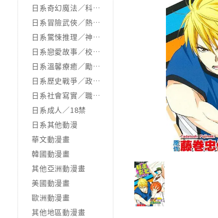
日系奇幻魔法／科幻冒險
日系冒險武俠／熱血運動
日系驚悚推理／神怪靈異
日系戀愛故事／校園青春
日系溫馨療癒／勵志搞笑
日系歷史戰爭／政治宗教
日系社會寫實／職場職人
日系成人／18禁
日系其他動漫
華文動漫畫
韓國動漫畫
其他亞洲動漫畫
美國動漫畫
歐洲動漫畫
其他地區動漫畫