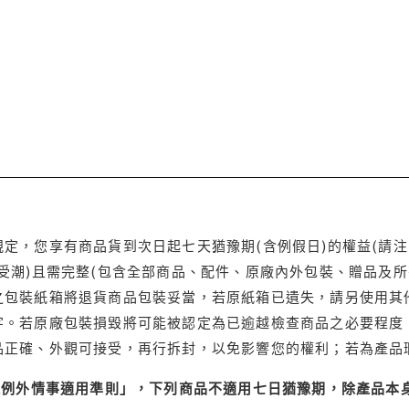
定，您享有商品貨到次日起七天猶豫期(含例假日)的權益(請
受潮)且需完整(包含全部商品、配件、原廠內外包裝、贈品及所
之包裝紙箱將退貨商品包裝妥當，若原紙箱已遺失，請另使用其
字。若原廠包裝損毀將可能被認定為已逾越檢查商品之必要程度，
品正確、外觀可接受，再行拆封，以免影響您的權利；若為產品
理例外情事適用準則」，下列商品不適用七日猶豫期，除產品本