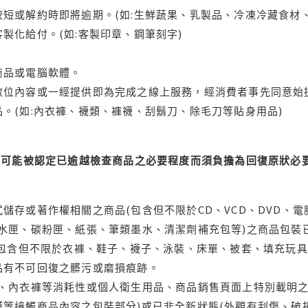
短或解約時即將逾期。(如:生鮮蔬果、乳製品、冷凍冷藏食材、
製化給付。(如:客製印章、鋼筆刻字)
商品或電腦軟體。
位內容或一經提供即為完成之線上服務，經消費者事先同意始提
。(如:內衣褲、襪類、褲襪、刮鬍刀、除毛刀等貼身用品)
可能被認定已逾越檢查商品之必要程度而須負擔為回復原狀必要
儲存或著作權相關之商品(包含但不限於CD、VCD、DVD、電
水匣、碳粉匣、紙張、筆類墨水、清潔劑補充包等)之商品包裝已
(包含但不限於衣褲、鞋子、襪子、泳裝、床單、被套、填充玩具
品有不可回復之髒污或磨損痕跡。
品、內衣褲等消耗性或個人衛生用品、商品銷售頁面上特別載明之
等接觸商品內容之包裝部分)或已非全新狀態(外觀有刮傷、破