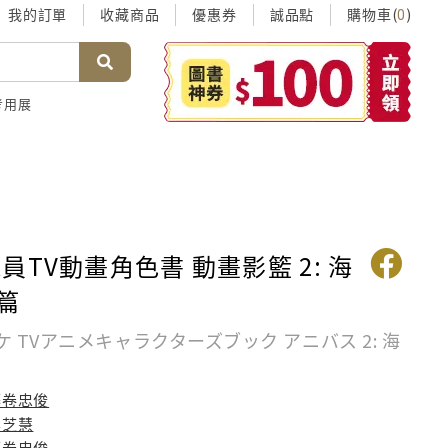
我的訂單
收藏商品
優惠券
誠品點
購物車(
)
0
考用展
員TV動畫角色書 動畫影籃 2: 海
篇
 TVアニメキャラクターズブック アニバス 2: 海
藤卷忠俊
李芝慧
藤卷忠俊