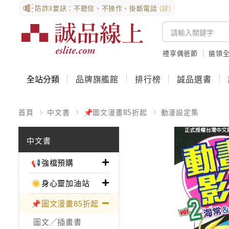
防詐3要訣：不聽信、不操作、掛斷電話
(詳)
禮享偶爸節
搶領全
全站分類
品牌旗艦館
排行榜
誠品選書
首頁
中文書
📌圖文漫畫85折起
動漫設定集
中文書
📢強檔預購
☀️身心靈加油站
📌圖文漫畫85折起
圖文／插畫書