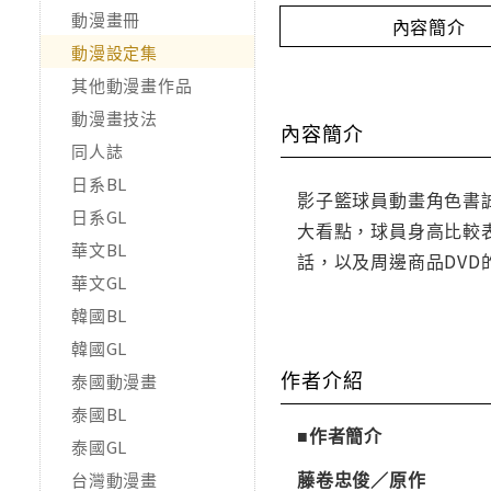
動漫畫冊
內容簡介
動漫設定集
其他動漫畫作品
動漫畫技法
內容簡介
同人誌
日系BL
影子籃球員動畫角色書
日系GL
大看點，球員身高比較
華文BL
話，以及周邊商品DV
華文GL
韓國BL
韓國GL
作者介紹
泰國動漫畫
泰國BL
■作者簡介
泰國GL
藤卷忠俊／原作
台灣動漫畫