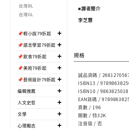
台灣BL
■譯者簡介
台灣GL
李芝慧
📌輕小說79折起
📌語言學習79折起
規格
📌飲食79折起
📌美術79折起
誠品貨碼 / 268127056
📌藝術設計79折起
ISBN13 / 9789863825
ISBN10 / 9863825018
編輯推薦
EAN貨碼 / 978986382
人文史哲
頁數 / 196
文學
開數 / 特32K
注音版 / 否
心理勵志