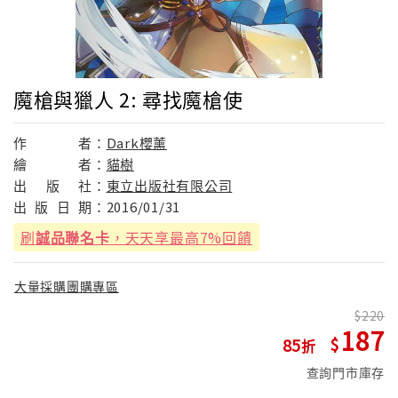
魔槍與獵人 2: 尋找魔槍使
作
者：
Dark櫻薰
繪
者：
貓樹
出
版
社：
東立出版社有限公司
出
版
日
期：
2016/01/31
刷
誠品聯名卡
，天天享最高7%回饋
大量採購團購專區
220
187
85
查詢門市庫存