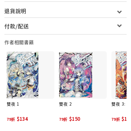
退貨說明
付款/配送
作者相關書籍
雙夜 1
雙夜 2
雙夜 3:
$134
$150
$15
79折
79折
79折