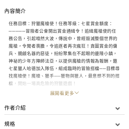
內容簡介
任務目標：狩獵魔槍使！任務等級：七星賞金額度：
─────冒險者公會開出賞金通緝令！追緝魔槍使的任
務公告，引起喧然大波，傳說中，曾經毀滅整個世界的
魔槍，令聞者喪膽，令追逐者再次瘋狂！貪圖賞金的傭
兵、覬覦名器的惡徒，紛紛聚集在不起眼的邊陲小鎮，
神祕的少年方陣師法亞，以提供魔槍的情報為報酬，邀
七星獵人哈德加入隊伍，組成臨時的冒險搭檔──目標尋
找魔槍使！魔槍、獵手──獵物與獵人，最意想不到的搭
檔，開始一場高危險的狩獵遊戲！
展開看更多
作者介紹
規格