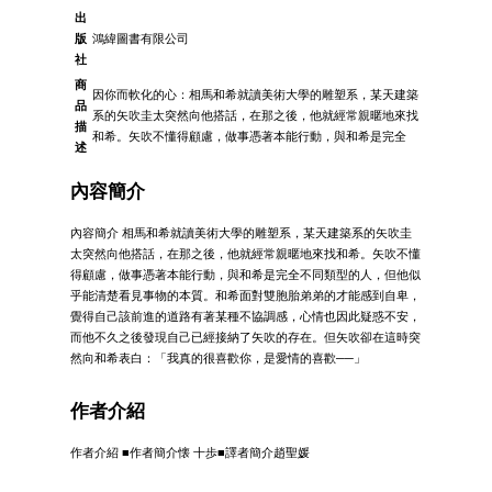
出
版
鴻緯圖書有限公司
社
商
因你而軟化的心：相馬和希就讀美術大學的雕塑系，某天建築
品
系的矢吹圭太突然向他搭話，在那之後，他就經常親暱地來找
描
和希。矢吹不懂得顧慮，做事憑著本能行動，與和希是完全
述
內容簡介
內容簡介 相馬和希就讀美術大學的雕塑系，某天建築系的矢吹圭
太突然向他搭話，在那之後，他就經常親暱地來找和希。矢吹不懂
得顧慮，做事憑著本能行動，與和希是完全不同類型的人，但他似
乎能清楚看見事物的本質。和希面對雙胞胎弟弟的才能感到自卑，
覺得自己該前進的道路有著某種不協調感，心情也因此疑惑不安，
而他不久之後發現自己已經接納了矢吹的存在。但矢吹卻在這時突
然向和希表白：「我真的很喜歡你，是愛情的喜歡──」
作者介紹
作者介紹 ■作者簡介懐 十歩■譯者簡介趙聖媛