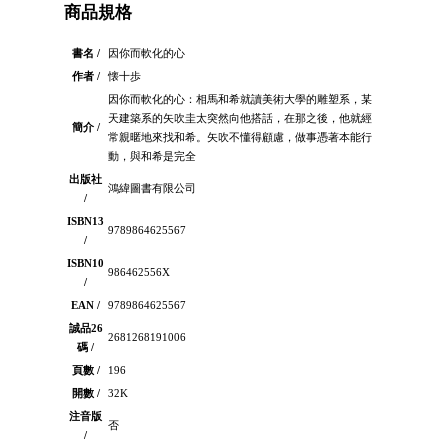
商品規格
書名 /
因你而軟化的心
作者 /
懐十歩
因你而軟化的心：相馬和希就讀美術大學的雕塑系，某
天建築系的矢吹圭太突然向他搭話，在那之後，他就經
簡介 /
常親暱地來找和希。矢吹不懂得顧慮，做事憑著本能行
動，與和希是完全
出版社
鴻緯圖書有限公司
/
ISBN13
9789864625567
/
ISBN10
986462556X
/
EAN /
9789864625567
誠品26
2681268191006
碼 /
頁數 /
196
開數 /
32K
注音版
否
/