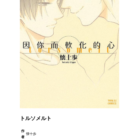
トルソメルト
作
懐十歩
者