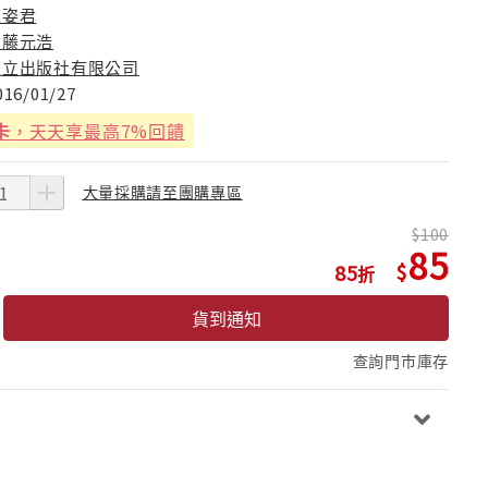
陳姿君
加藤元浩
東立出版社有限公司
016/01/27
卡
，天天享最高7%回饋
大量採購請至團購專區
100
85
85
貨到通知
查詢門市庫存