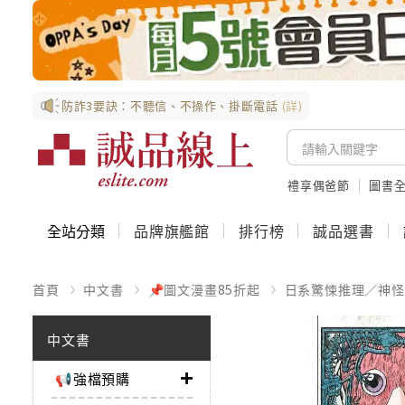
防詐3要訣：不聽信、不操作、掛斷電話
(詳)
禮享偶爸節
圖書全
全站分類
品牌旗艦館
排行榜
誠品選書
首頁
中文書
📌圖文漫畫85折起
日系驚悚推理／神怪
中文書
📢強檔預購