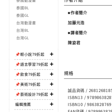
泰國動漫畫
泰國BL
■作者簡介
泰國GL
加藤元浩
台灣動漫畫
台灣BL
■譯者簡介
台灣GL
陳姿君
📌輕小說79折起
📌語言學習79折起
規格
📌飲食79折起
📌美術79折起
誠品貨碼 / 268126818
📌藝術設計79折起
ISBN13 / 9789863828
ISBN10 / 9863828769
編輯推薦
EAN貨碼 / 978986382