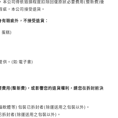
本公司得依毀損程度扣除回復原狀必要費用(整新費)後
瑕疵，本公司接受退貨。
身有瑕疵外，不接受退貨：
蛋糕)
供。(如:電子書)
費用(整新費)，或影響您的退貨權利，請您在拆封前決
腦軟體等) 包裝已拆封者(除運送用之包裝以外)。
拆封者(除運送用之包裝以外)。