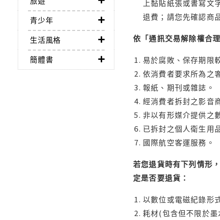
旅遊
上黏貼紙張或書寫文
退費；請您先確認商
青少年
依「通訊交易解除權合
生活風格
簡體書
易於腐敗、保存期限較
依消費者要求所為之客
報紙、期刊或雜誌。
經消費者拆封之影音
非以有形媒介提供之數
已拆封之個人衛生用品
國際航空客運服務。
若您退貨時有下列情形，
定是否要退貨：
以數位或電磁紀錄形式
耗材(包含但不限於墨