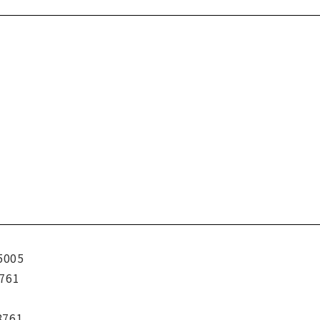
5005
761
8761