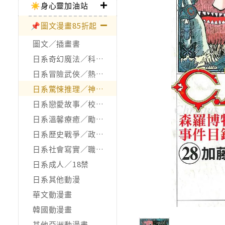
☀️身心靈加油站
📌圖文漫畫85折起
圖文／插畫書
日系奇幻魔法／科幻冒險
日系冒險武俠／熱血運動
日系驚悚推理／神怪靈異
日系戀愛故事／校園青春
日系溫馨療癒／勵志搞笑
日系歷史戰爭／政治宗教
日系社會寫實／職場職人
日系成人／18禁
日系其他動漫
華文動漫畫
韓國動漫畫
其他亞洲動漫畫