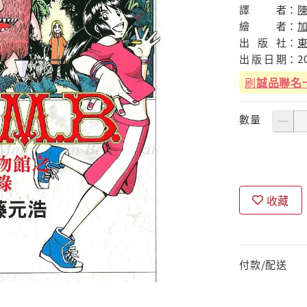
譯
者：
繪
者：
出
版
社：
出
版
日
期：
2
刷
誠品聯名
數量
收藏
付款/配送