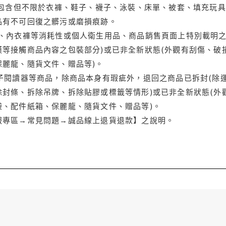
(包含但不限於衣褲、鞋子、襪子、泳裝、床單、被套、填充玩具
品有不可回復之髒污或磨損痕跡。
品、內衣褲等消耗性或個人衛生用品、商品銷售頁面上特別載明之
等接觸商品內容之包裝部分)或已非全新狀態(外觀有刮傷、破
保麗龍、隨貨文件、贈品等)。
電子閱讀器等商品，除商品本身有瑕疵外，退回之商品已拆封(除
封條、拆除吊牌、拆除貼膠或標籤等情形)或已非全新狀態(外
袋、配件紙箱、保麗龍、隨貨文件、贈品等)。
服專區→常見問題→誠品線上退貨退款】之說明。