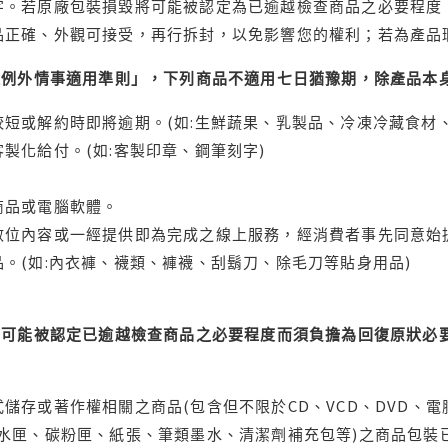
字。若原廠包裝損毀將可能被認定為已逾越檢查商品之必要程度，
品正確、外觀可接受，再行拆封，以免影響您的權利；若為產品
理例外情事適用準則」，下列商品不適用七日猶豫期，除產品本
短或解約時即將逾期。(如:生鮮蔬果、乳製品、冷凍冷藏食材、
製化給付。(如:客製印章、鋼筆刻字)
商品或電腦軟體。
位內容或一經提供即為完成之線上服務，經消費者事先同意始提
。(如:內衣褲、襪類、褲襪、刮鬍刀、除毛刀等貼身用品)
可能被認定已逾越檢查商品之必要程度而須負擔為回復原狀必要
儲存或著作權相關之商品(包含但不限於CD、VCD、DVD、電
水匣、碳粉匣、紙張、筆類墨水、清潔劑補充包等)之商品包裝已