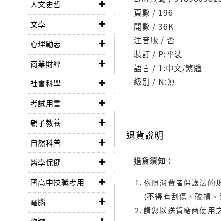
人文史哲
頁數 / 196
文學
開數 / 36K
注音版 / 否
心理勵志
裝訂 / P:平裝
商業財經
語言 / 1:中文/繁體
級別 / N:無
社會科學
考試用書
親子教養
退貨說明
自然科普
退貨須知：
醫學保健
國高中技職考用
依照消費者保護法的規
(不得有刮傷、破損、
電腦
請您以送貨廠商使用