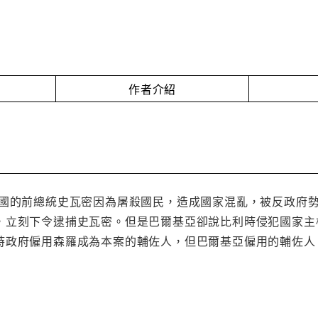
作者介紹
和國的前總統史瓦密因為屠殺國民，造成國家混亂，被反政府
，立刻下令逮捕史瓦密。但是巴爾基亞卻說比利時侵犯國家主
時政府僱用森羅成為本案的輔佐人，但巴爾基亞僱用的輔佐人