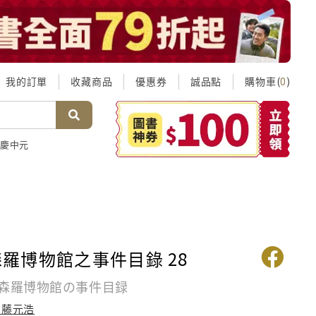
我的訂單
收藏商品
優惠券
誠品點
購物車(
)
0
慶中元
.森羅博物館之事件目錄 28
．森羅博物館の事件目録
加藤元浩