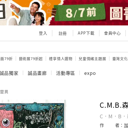
登入
APP下載
會員中心
註冊
面79折
藝術展79折起
禮享情人選物
兒童情緒主題展
臺灣文化
誠品獨家
誠品畫廊
活動專區
expo
靈異
C.M.B
C．M．B
作
者：