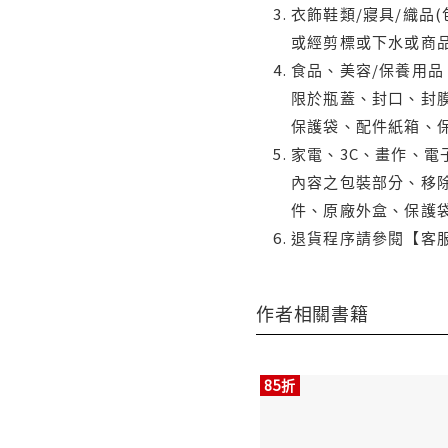
衣飾鞋類/寢具/織品
或經剪標或下水或商
食品、美容/保養用
限於瓶蓋、封口、封膜
保護袋、配件紙箱、
家電、3C、畫作、
內容之包裝部分、移除
件、原廠外盒、保護
退貨程序請參閱【客
作者相關書籍
85折