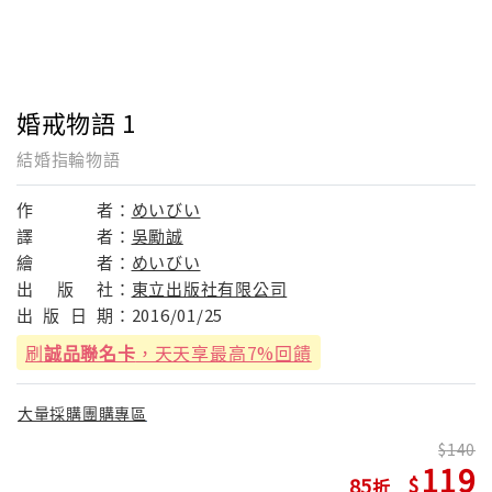
婚戒物語 1
結婚指輪物語
作
者：
めいびい
譯
者：
吳勵誠
繪
者：
めいびい
出
版
社：
東立出版社有限公司
出
版
日
期：
2016/01/25
刷
誠品聯名卡
，天天享最高7%回饋
大量採購團購專區
140
119
85