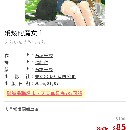
飛翔的魔女 1
ふらいんぐうぃっち
作
者：
石塚千尋
譯
者：
張紹仁
繪
者：
石塚千尋
出
版
社：
東立出版社有限公司
出
版
日
期：
2016/01/07
刷
誠品聯名卡
，天天享最高7%回饋
大量採購團購專區
100
85
85