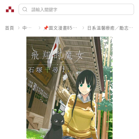
首頁
中文書
📌圖文漫畫85折起
日系溫馨療癒／勵志搞笑